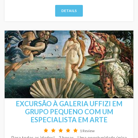
DETAILS
EXCURSÃO À GALERIA UFFIZI EM
GRUPO PEQUENO COM UM
ESPECIALISTA EM ARTE
1 Review
Para todas as idades! - 3 horas - Uma oportunidade única