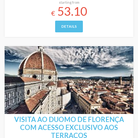
starting from
53.10
€
DETAILS
VISITA AO DUOMO DE FLORENÇA
COM ACESSO EXCLUSIVO AOS
TERRAÇOS