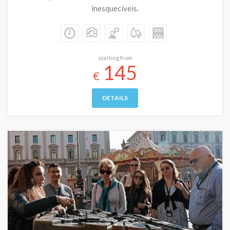
inesquecíveis.
starting from
145
€
DETAILS