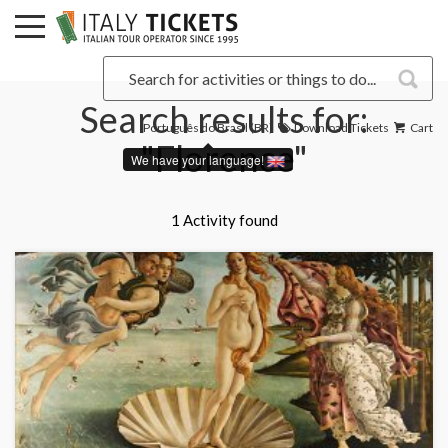
Search results for:
Português do Brasil (BR)
Download Tickets
Cart
"Florence"
We have your language!
1 Activity found