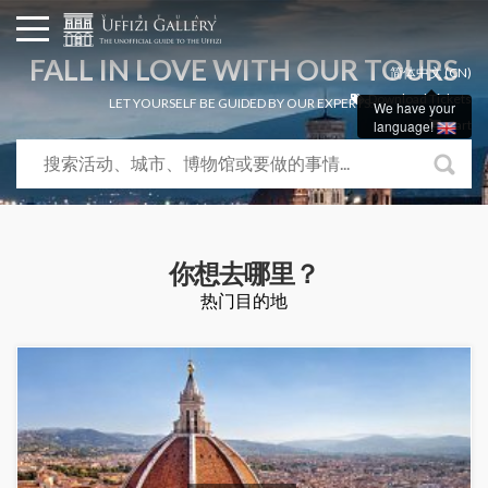
FALL IN LOVE WITH OUR TOURS
简体中文 (CN)
Download Tickets
LET YOURSELF BE GUIDED BY OUR EXPERTS...
We have your
language!
Cart
你想去哪里？
热门目的地