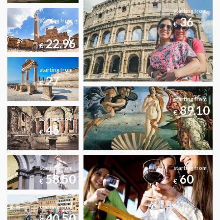
starting from
36
starting from
€
22.96
€
starting from
27
€
starting from
89.10
€
starting from
46
€
starting from
starting from
58.50
60
€
€
starting from
40.50