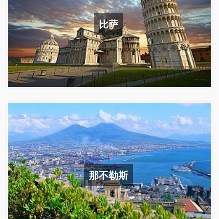
比萨
那不勒斯