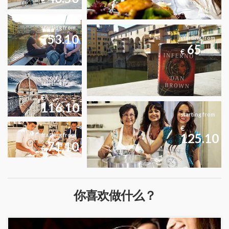
€
starting from
53.10
starting from
€
65
€
starting from
€
116.10
starting from
€
125.10
starting from
71.10
€
你喜欢做什么？