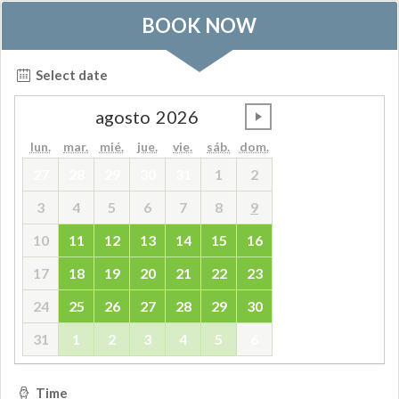
BOOK NOW
Select date
agosto
2026
undefined
lun.
mar.
mié.
jue.
vie.
sáb.
dom.
27
28
29
30
31
1
2
3
4
5
6
7
8
9
10
11
12
13
14
15
16
17
18
19
20
21
22
23
24
25
26
27
28
29
30
31
1
2
3
4
5
6
Time