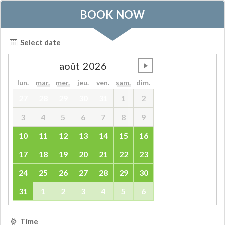
BOOK NOW
Select date
août
2026
undefined
lun.
mar.
mer.
jeu.
ven.
sam.
dim.
27
28
29
30
31
1
2
3
4
5
6
7
8
9
10
11
12
13
14
15
16
17
18
19
20
21
22
23
24
25
26
27
28
29
30
31
1
2
3
4
5
6
Time