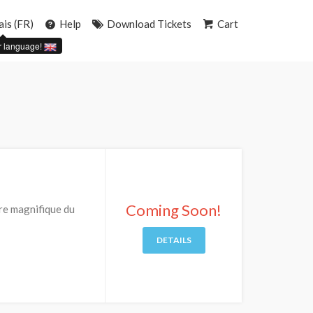
ais (FR)
Help
Download Tickets
Cart
r language!
"
Coming Soon!
dre magnifique du
DETAILS