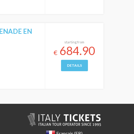
MENADE EN
starting from
684.90
€
DETAILS
Français (FR)