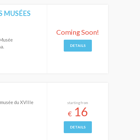
ES MUSÉES
Coming Soon!
e Musée
DETAILS
a.
u musée du XVIIIe
starting from
16
€
DETAILS