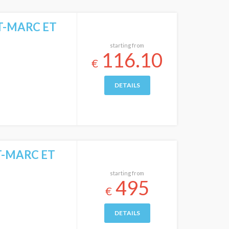
NT-MARC ET
starting from
116.10
€
DETAILS
NT-MARC ET
starting from
495
€
DETAILS