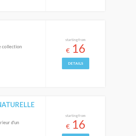
starting from
16
 collection
€
DETAILS
 NATURELLE
starting from
16
rieur d'un
€