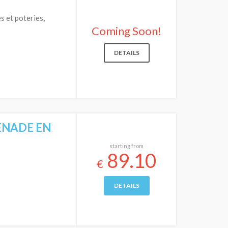
s et poteries,
Coming Soon!
DETAILS
MENADE EN
starting from
89.10
€
DETAILS