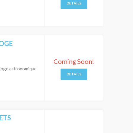
DETAILS
LOGE
Coming Soon!
horloge astronomique
DETAILS
RETS