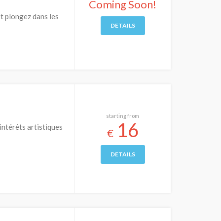
Coming Soon!
et plongez dans les
DETAILS
starting from
16
intérêts artistiques
€
DETAILS