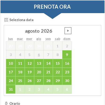
PRENOTA ORA
Seleziona data
agosto
2026
undefined
lun
mar
mer
gio
ven
sab
dom
27
28
29
30
31
1
2
3
4
5
6
7
8
9
10
11
12
13
14
15
16
17
18
19
20
21
22
23
24
25
26
27
28
29
30
31
1
2
3
4
5
6
Orario