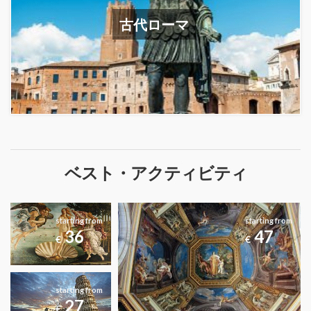
古代ローマ
ベスト・アクティビティ
starting from
starting from
36
47
€
€
starting from
27
€