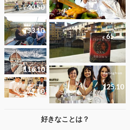
starting from
40.50
€
starting from
53.10
starting from
€
65
€
starting from
€
116.10
starting from
€
125.10
starting from
71.10
€
好きなことは？