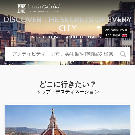
DISCOVER THE SECRETS OF EVERY
日本語 (JP)
CITY
Download Tickets
We have your
language!
Cart
SECRET ITINERARIES AND HIDDEN PLACES...
どこに行きたい？
トップ・デスティネーション