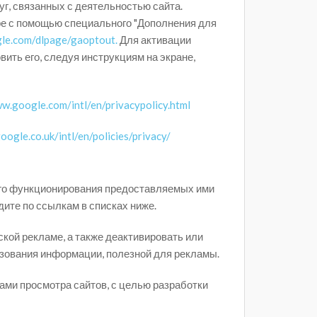
уг, связанных с деятельностью сайта.
ре с помощью специального "Дополнения для
gle.com/dlpage/gaoptout.
Для активации
ить его, следуя инструкциям на экране,
ww.google.com/intl/en/privacypolicy.html
oogle.co.uk/intl/en/policies/privacy/
ого функционирования предоставляемых ими
дите по ссылкам в списках ниже.
ской рекламе, а также деактивировать или
ьзования информации, полезной для рекламы.
ми просмотра сайтов, с целью разработки