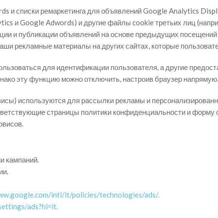
s и списки ремаркетинга для объявлений Google Analytics Disp
tics и Google Adwords) и другие файлы cookie третьих лиц (напри
ции и публикации объявлений на основе предыдущих посещений н
аши рекламные материалы на других сайтах, которые пользовате
пользоваться для идентификации пользователя, а другие предос
нако эту функцию можно отключить, настроив браузер напрямую
висы) используются для рассылки рекламы и персонализированно
тветствующие страницы политики конфиденциальности и форму с
рвисов.
и кампаний.
ии.
ww.google.com/intl/it/policies/technologies/ads/.
ettings/ads?hl=it.