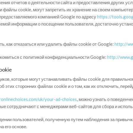
ения отчетов о деятельности сайта и предоставления других усл
 файлы cookie, могут запретить их хранение на своем компьюте
, предоставляемого компанией Google по адресу
https://tools.goo
темой информации о посещении пользователя, достаточно установ
ь, как отказаться или удалить файлы cookie от Google:
http://w
комиться с политикой конфиденциальности Google:
http://www.g
ookie
ков, которые могут устанавливать файлы cookie для правильн
б этих сторонних файлах cookie и о том, как их отключить, перей
ronlinechoices.com/uk/your-ad-choices
, можно узнать о поведенче
рые сотрудничают с менеджерами веб-сайтов для сбора и испол
дении пользователей, полученную путем наблюдения за привычка
а его основе.