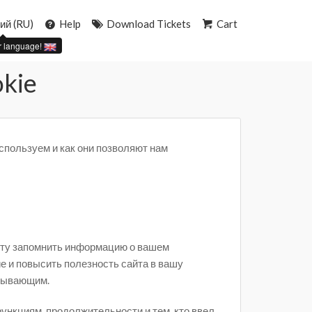
ий (RU)
Help
Download Tickets
Cart
r language!
kie
спользуем и как они позволяют нам
айту запомнить информацию о вашем
е и повысить полезность сайта в вашу
овывающим.
ункциям, продолжительности и тем, кто ввел