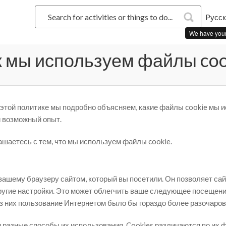
Pусск
We have you
к мы используем файлы coo
 этой политике мы подробно объясняем, какие файлы cookie мы и
 возможный опыт.
ашаетесь с тем, что мы используем файлы cookie.
 вашему браузеру сайтом, который вы посетили. Он позволяет с
угие настройки. Это может облегчить ваше следующее посещени
Без них пользование Интернетом было бы гораздо более разочар
разные способы их использования. Cookies различаются по их ф