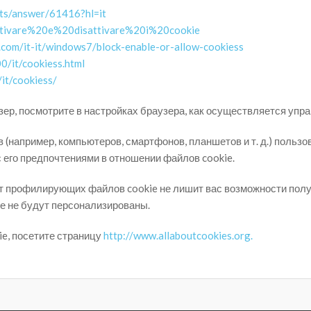
nts/answer/61416?hl=it
b/Attivare%20e%20disattivare%20i%20cookie
.com/it-it/windows7/block-enable-or-allow-cookiess
0/it/cookiess.html
it/cookiess/
зер, посмотрите в настройках браузера, как осуществляется упр
(например, компьютеров, смартфонов, планшетов и т. д.) пользо
с его предпочтениями в отношении файлов cookie.
от профилирующих файлов cookie не лишит вас возможности пол
ше не будут персонализированы.
ie, посетите страницу
http://www.allaboutcookies.org.