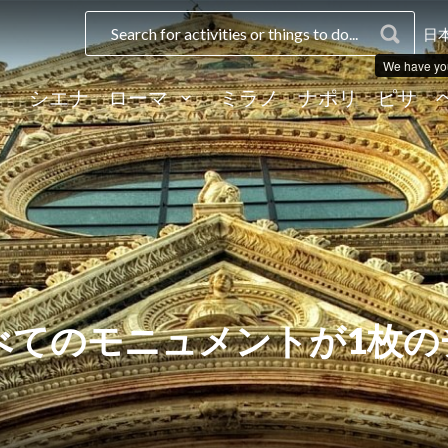
日本
We have yo
シエナ
ローマ
ミラノ
ナポリ
ピサ
すべてのモニュメントが1枚の