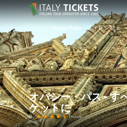
Home Page
フィレンツェ
オパシー・パス - 
ケットに
-
1 Review