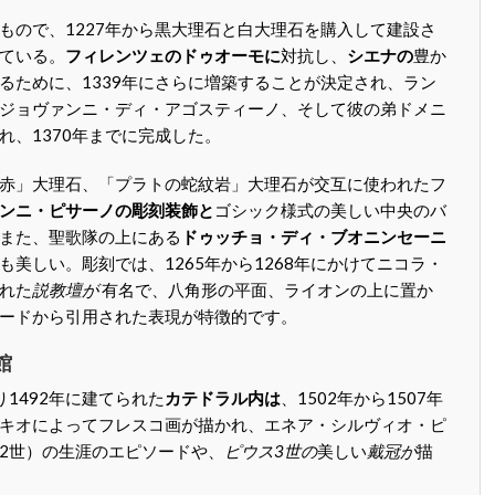
もので、1227年から黒大理石と白大理石を購入して建設さ
ている。
フィレンツェのドゥオーモに
対抗し、
シエナの
豊か
るために、1339年にさらに増築することが決定され、ラン
ジョヴァンニ・ディ・アゴスティーノ、そして彼の弟ドメニ
れ、1370年までに完成した。
赤」大理石、「プラトの蛇紋岩」大理石が交互に使われたフ
ンニ・ピサーノの彫刻装飾と
ゴシック様式の美しい中央のバ
また、聖歌隊の上にある
ドゥッチョ・ディ・ブオニンセーニ
も美しい。彫刻では、1265年から1268年にかけてニコラ・
れた
説教壇が
有名で、八角形の平面、ライオンの上に置か
ードから引用された表現が特徴的です。
館
1492年に建てられた
カテドラル内は
、1502年から1507年
キオによってフレスコ画が描かれ、エネア・シルヴィオ・ピ
2世）の生涯のエピソードや、
ピウス3世の
美しい
戴冠が
描