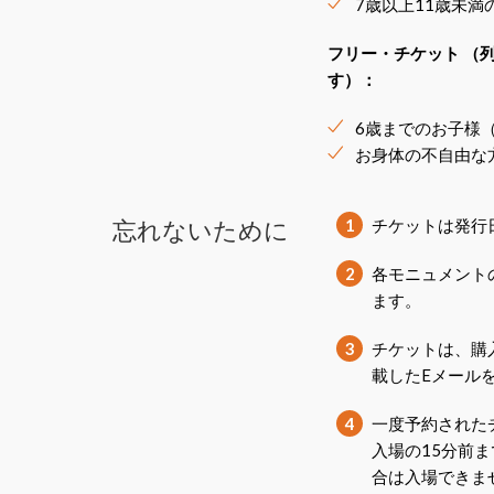
7歳以上11歳未
フリー・チケット
（
す）：
6歳までのお子様
お身体の不自由な
忘れないために
1
チケットは発行
2
各モニュメント
ます。
3
チケットは、購
載したEメール
4
一度予約された
入場の15分前
合は入場できま