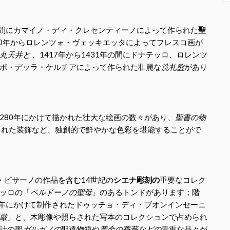
5年の間にカマイノ・ディ・クレセンティーノによって作られた
聖
50年からロレンツォ・ヴェッキエッタによってフレスコ画が
丸天井と
、1417年から1431年の間にドナテッロ、ロレンツ
ポ・デッラ・ケルチアによって作られた壮麗な
洗礼盤
があり
1280年にかけて描かれた壮大な絵画の数々があり、
聖書の物
された装飾など、独創的で鮮やかな色彩を堪能することがで
・ピサーノの作品を含む14世紀の
シエナ彫刻の
重要なコレク
ッロの「
ペルドーノの聖母
」のあるトンドがあります；階
311年にかけて制作されたドゥッチョ・ディ・ブオンインセーニ
厳
」と、木彫像や照らされた写本のコレクションで占められ
計の聖
ガルガノの
聖遺物箱や
黄金の薔薇などの
貴重な品々が