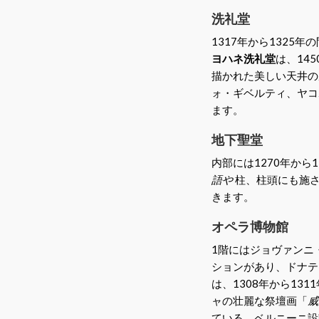
洗礼堂
1317年から132
ヨハネ洗礼堂
は、14
描かれた美しい天井の
ォ・ギベルティ、ヤコ
ます。
地下聖堂
内部には1270年から
語や
柱、柱頭にも施
きます。
オペラ博物館
1階にはジョヴァンニ
ションがあり、ドナテ
は、1308年から1
ャの壮麗な祭壇画「
威
ている。ベルニーニ設