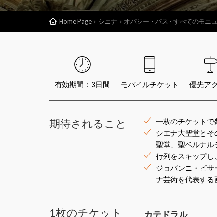
Home Page
シエナ
オパシー・パス - すべてのモニ
有効期間：3日間
モバイルチケット
優先ア
期待されること
一枚のチケットで
シエナ大聖堂とそ
聖堂、聖ベルナル
行列をスキップし
ジョバンニ・ピサ
ナ芸術を代表する
1枚のチケット
カテドラル