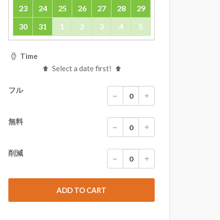
23
24
25
26
27
28
29
30
31
1
2
3
4
5
Time
Select a date first!
フル
無料
削減
ADD TO CART