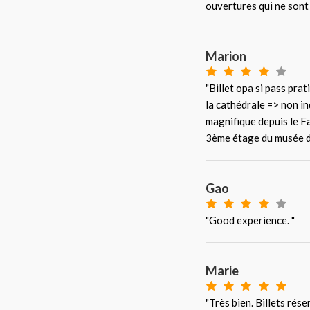
ouvertures qui ne sont 
Marion
"Billet opa si pass prati
la cathédrale => non ind
magnifique depuis le F
3ème étage du musée de
Gao
"Good experience. "
Marie
"Très bien. Billets rése