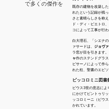
で多くの傑作を
既存の建物を改築した
れたという記録が残っ
さと素晴らしさを称え
ド・ディ・ピエトロ、
コによって工事が行わ
白大理石、「シエナの
ァサードは、
ジョヴァ
ラ窓が目を引きます。
ャ
作のステンドグラス
ピサーノによって作ら
れた柱、聖書のエピソ
ピッコロミニ図書
ピウス3世の意志により
にかけてピントゥリッ
ッコロミーニ（ピウス
かれています。