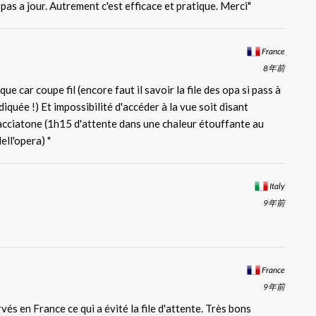
pas a jour. Autrement c'est efficace et pratique. Merci"
France
8年前
que car coupe fil (encore faut il savoir la file des opa si pass à
iquée !) Et impossibilité d'accéder à la vue soit disant
acciatone (1h15 d'attente dans une chaleur étouffante au
ll'opera) "
Italy
9年前
France
9年前
rvés en France ce qui a évité la file d'attente. Très bons