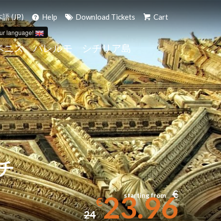
語 (JP)
Help
Download Tickets
Cart
ur language!
ベニス
パレルモ
シチリア島
チ
€
23.96
starting from
€
24