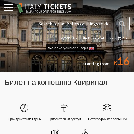
Pусский (RU)
Download Tickets
Cart
We have your language!
16
€
starting from
Билет на конюшню Квиринал
Срок действия: 1 день
Приоритетный доступ
Фотографии без вспышки