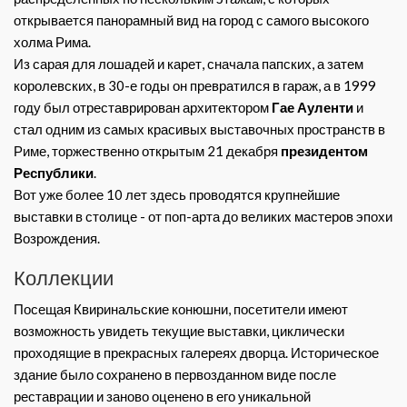
открывается панорамный вид на город с самого высокого
холма Рима.
Из сарая для лошадей и карет, сначала папских, а затем
королевских, в 30-е годы он превратился в гараж, а в 1999
году был отреставрирован архитектором
Гае Ауленти
и
стал одним из самых красивых выставочных пространств в
Риме, торжественно открытым 21 декабря
президентом
Республики
.
Вот уже более 10 лет здесь проводятся крупнейшие
выставки в столице - от поп-арта до великих мастеров эпохи
Возрождения.
Коллекции
Посещая Квиринальские конюшни, посетители имеют
возможность увидеть текущие выставки, циклически
проходящие в прекрасных галереях дворца. Историческое
здание было сохранено в первозданном виде после
реставрации и заново оценено в его уникальной