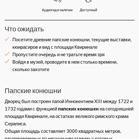
Аудиогид в наличии
Доступный
Что ожидать
Посетите древние папские конюшни, текущие выставки,
кюирасиров и вид с площади Квиринале
Пропустите очередь и не тратьте время зря
Войдя в музей, проводите в нем столько времени,
сколько захотите
Папские конюшни
Дворец был построен папой Иннокентием XIII между 1722 и
1732 годами с функцией
папских конюшен
на сегодняшней
площади Квиринале, на остатках великого римского храма
Сераписа.
Общая площадь составляет 3000 квадратных метров,
распределенных по нескольким этажам, с которых