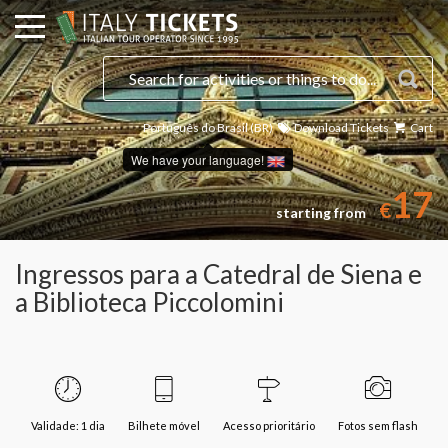
Português do Brasil (BR)
Download Tickets
Cart
We have your language!
17
€
starting from
Ingressos para a Catedral de Siena e
a Biblioteca Piccolomini
Validade: 1 dia
Bilhete móvel
Acesso prioritário
Fotos sem flash