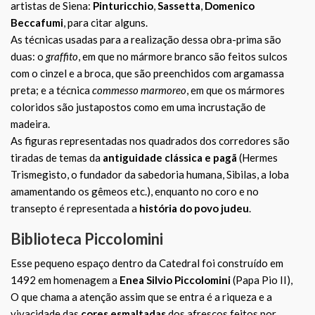
artistas de Siena:
Pinturicchio
,
Sassetta
,
Domenico
Beccafumi
, para citar alguns.
As técnicas usadas para a realização dessa obra-prima são
duas: o
graffito
, em que no mármore branco são feitos sulcos
com o cinzel e a broca, que são preenchidos com argamassa
preta; e a técnica
commesso marmoreo
, em que os mármores
coloridos são justapostos como em uma incrustação de
madeira.
As figuras representadas nos quadrados dos corredores são
tiradas de temas da
antiguidade clássica e pagã
(Hermes
Trismegisto, o fundador da sabedoria humana, Sibilas, a loba
amamentando os gêmeos etc.), enquanto no coro e no
transepto é representada a
história do povo judeu
.
Biblioteca Piccolomini
Esse pequeno espaço dentro da Catedral foi construído em
1492 em homenagem a
Enea Silvio Piccolomini
(Papa Pio II),
O que chama a atenção assim que se entra é a riqueza e a
vivacidade das
cores esmaltadas
dos afrescos feitos por