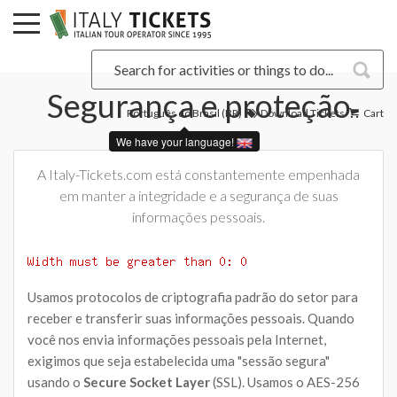
Segurança e proteção
Português do Brasil (BR)
Download Tickets
Cart
We have your language!
A Italy-Tickets.com está constantemente empenhada
em manter a integridade e a segurança de suas
informações pessoais.
Usamos protocolos de criptografia padrão do setor para
receber e transferir suas informações pessoais. Quando
você nos envia informações pessoais pela Internet,
exigimos que seja estabelecida uma "sessão segura"
usando o
Secure Socket Layer
(SSL). Usamos o AES-256