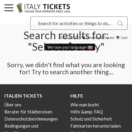
Search results for:
Deutsch (DE)
Download Tickets
Cart
"Sekretne trasy"
We have your language!
Sorry, we didn't find what you are looking
for! Try to search another thing...
ITALIEN TICKETS
HILFE
Über uns
Wie man bucht
Berater für Städtereisen
Hilfe &amp; FAQ
Datenschutzbestimmungen
Schutz und Sicherheit
Bedingungen und
Fahrkarten herunterladen