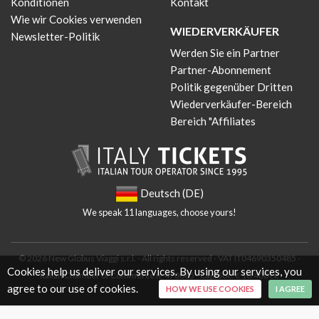
Konditionen
Kontakt
Wie wir Cookies verwenden
WIEDERVERKÄUFER
Newsletter-Politik
Werden Sie ein Partner
Partner-Abonnement
Politik gegenüber Dritten
Wiederverkäufer-Bereich
Bereich "Affiliates
Deutsch (DE)
We speak 11 languages, choose yours!
© 2026 New Globus Viaggi s.r.l. - All rights reserved - VAT IT04690350485 -
Cookies help us deliver our services. By using our services, you
Italian Chamber of Commerce n. 470865 - Cap. Soc. € 10.400 i.v.
agree to our use of cookies.
HOW WE USE COOKIES
I AGREE