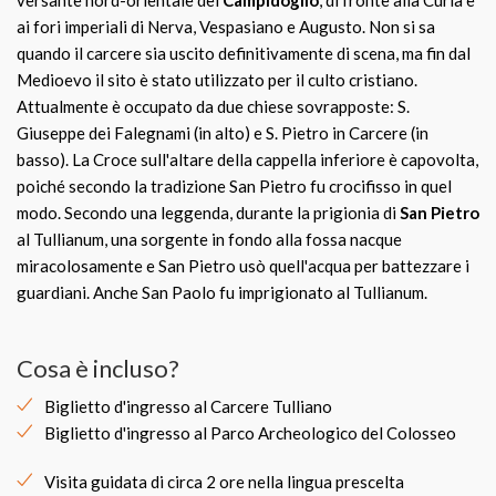
versante nord-orientale del
Campidoglio
, di fronte alla Curia e
ai fori imperiali di Nerva, Vespasiano e Augusto. Non si sa
quando il carcere sia uscito definitivamente di scena, ma fin dal
Medioevo il sito è stato utilizzato per il culto cristiano.
Attualmente è occupato da due chiese sovrapposte: S.
Giuseppe dei Falegnami (in alto) e S. Pietro in Carcere (in
basso). La Croce sull'altare della cappella inferiore è capovolta,
poiché secondo la tradizione San Pietro fu crocifisso in quel
modo. Secondo una leggenda, durante la prigionia di
San Pietro
al Tullianum, una sorgente in fondo alla fossa nacque
miracolosamente e San Pietro usò quell'acqua per battezzare i
guardiani. Anche San Paolo fu imprigionato al Tullianum.
Cosa è incluso?
Biglietto d'ingresso al Carcere Tulliano
Biglietto d'ingresso al Parco Archeologico del Colosseo
Visita guidata di circa 2 ore nella lingua prescelta