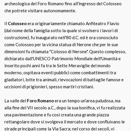
archeologica del Foro Romano fino all'ingresso del Colosseo
che potrete visitare autonomamente.
Il
Colosseo
era originariamente chiamato Anfiteatro Flavio
(dal nome della famiglia sotto la quale si svolsero i lavori di
costruzione), fu inaugurato nell'80 d.C. ed è ora conosciuto
come Colosseo per la vicina statua di Nerone che per le sue
dimensioni fu chiamata "Colosso di Nerone". Questo complesso,
dichiarato dall'UNESCO Patrimonio Mondiale dell'Umanità e
inserito pochi anni fa tra le Sette Meraviglie del mondo
moderno, ospitava eventi pubblici come combattimenti tra
gladiatori, lotte tra animali, rievocazioni di battaglie famose e
uccisioni di prigionieri, spesso martiri cristiani.
La valle del
Foro Romano
era un tempo un'area paludosa, ma
alla fine del VII secolo a.C., dopo la sua bonifica, vi fu realizzata
una pavimentazione e fu così creata una grande piazza
rettangolare dove si svolgeva il mercato e dove confluivano le
strade principali come la Via Sacra; nel corso dei secoli, vi