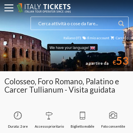
Italiano (IT)
Il mio account
Carrello
We have your language!
53
€
a partire da
Colosseo, Foro Romano, Palatino e
Carcer Tullianum - Visita guidata
Durata: 2 ore
Accesso prioritario
Biglietto mobile
Foto consentite