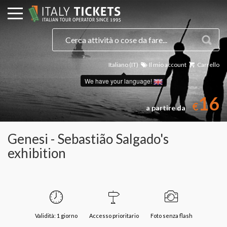
Italiano (IT)
Il mio account
Carrello
We have your language!
16
€
a partire da
Genesi - Sebastião Salgado's
exhibition
Validità: 1 giorno
Accesso prioritario
Foto senza flash