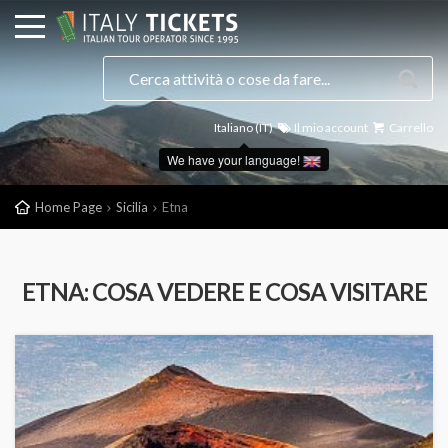
Italiano (IT)
Il mio account
Carrello
We have your language!
Home Page
Sicilia
Etna
ETNA: COSA VEDERE E COSA VISITARE