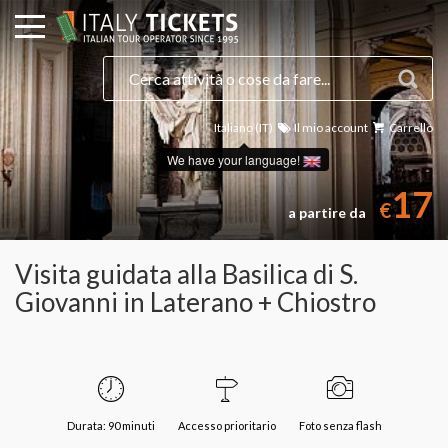
Italiano (IT)
Il mio account
Carrello
We have your language!
17
€
a partire da
Visita guidata alla Basilica di S.
Giovanni in Laterano + Chiostro
Durata: 90 minuti
Accesso prioritario
Foto senza flash