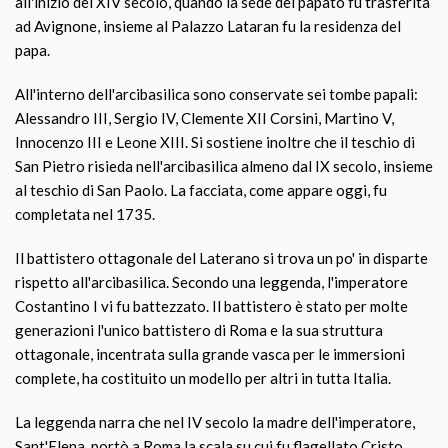
all'inizio del XIV secolo, quando la sede del papato fu trasferita
ad Avignone, insieme al Palazzo Lataran fu la residenza del
papa.
All'interno dell'arcibasilica sono conservate sei tombe papali:
Alessandro III, Sergio IV, Clemente XII Corsini, Martino V,
Innocenzo III e Leone XIII. Si sostiene inoltre che il teschio di
San Pietro risieda nell'arcibasilica almeno dal IX secolo, insieme
al teschio di San Paolo. La facciata, come appare oggi, fu
completata nel 1735.
Il battistero ottagonale del Laterano si trova un po' in disparte
rispetto all'arcibasilica. Secondo una leggenda, l'imperatore
Costantino I vi fu battezzato. Il battistero è stato per molte
generazioni l'unico battistero di Roma e la sua struttura
ottagonale, incentrata sulla grande vasca per le immersioni
complete, ha costituito un modello per altri in tutta Italia.
La leggenda narra che nel IV secolo la madre dell'imperatore,
Sant'Elena, portò a Roma la scala su cui fu flagellato Cristo.