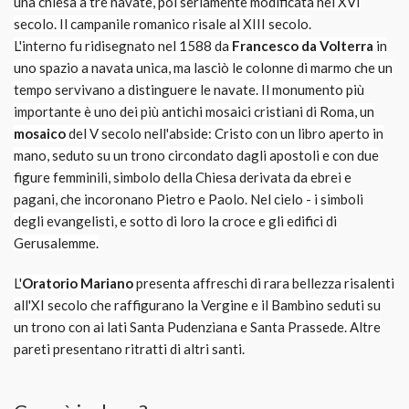
una chiesa a tre navate, poi seriamente modificata nel XVI
secolo. Il campanile romanico risale al XIII secolo.
L'interno fu ridisegnato nel 1588 da
Francesco da Volterra
in
uno spazio a navata unica, ma lasciò le colonne di marmo che un
tempo servivano a distinguere le navate. Il monumento più
importante è uno dei più antichi mosaici cristiani di Roma, un
mosaico
del V secolo nell'abside: Cristo con un libro aperto in
mano, seduto su un trono circondato dagli apostoli e con due
figure femminili, simbolo della Chiesa derivata da ebrei e
pagani, che incoronano Pietro e Paolo. Nel cielo - i simboli
degli evangelisti, e sotto di loro la croce e gli edifici di
Gerusalemme.
L'
Oratorio Mariano
presenta affreschi di rara bellezza risalenti
all'XI secolo che raffigurano la Vergine e il Bambino seduti su
un trono con ai lati Santa Pudenziana e Santa Prassede. Altre
pareti presentano ritratti di altri santi.