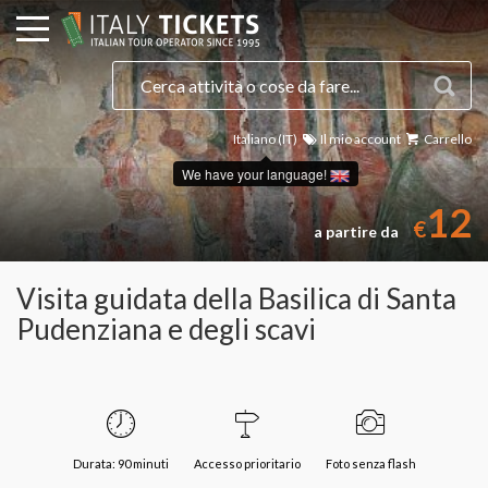
Italiano (IT)
Il mio account
Carrello
We have your language!
12
€
a partire da
Visita guidata della Basilica di Santa
Pudenziana e degli scavi
Durata: 90 minuti
Accesso prioritario
Foto senza flash