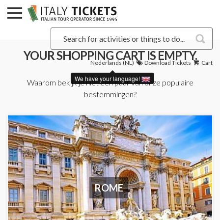
YOUR SHOPPING CART IS EMPTY.
Nederlands (NL)
Download Tickets
Cart
We have your language!
Waarom bekijk je niet een paar van onze populaire
bestemmingen?
ROME