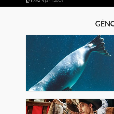
Home Page
Gênova
GÊNO