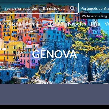
Português do Bras
We have your langu
Siena
Roma
Milão
Nápoles
Pisa
V
GÊNOVA