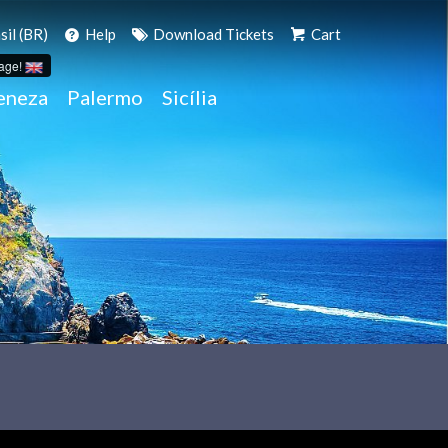
il (BR)
Help
Download Tickets
Cart
age!
eneza
Palermo
Sicília