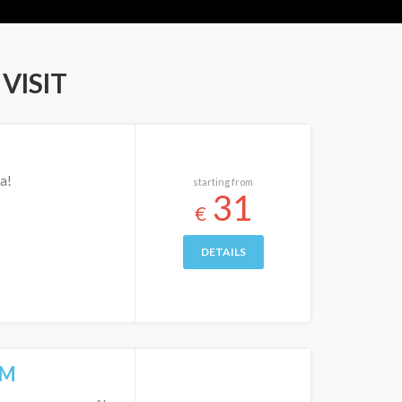
VISIT
a!
starting from
31
€
DETAILS
UM