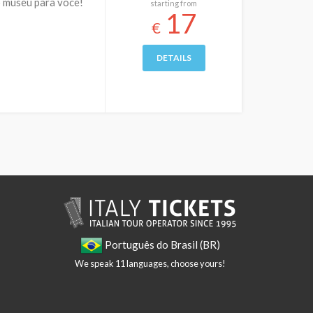
o museu para você!
starting from
17
€
DETAILS
Português do Brasil (BR)
We speak 11 languages, choose yours!