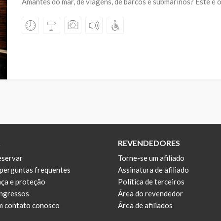
Amantes do mar, de viagens, de barcos e submarinos? Este é 
REVENDEDORES
servar
Torne-se um afiliado
 perguntas frequentes
Assinatura de afiliado
ça e proteção
Política de terceiros
ingressos
Área do revendedor
m contato conosco
Área de afiliados