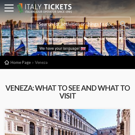
Português do Brasil (BR)
Download Tickets
Cart
We have your language!
Home Page
Veneza
VENEZA: WHAT TO SEE AND WHAT TO
VISIT