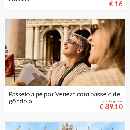
16
€
Passeio a pé por Veneza com passeio de
gôndola
starting from
89.10
€