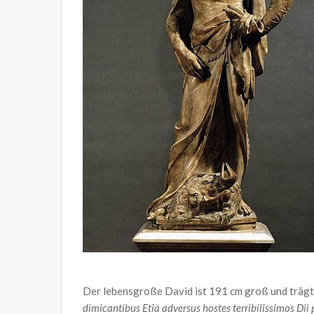
Der lebensgroße David ist 191 cm groß und trägt 
dimicantibus Etia adversus hostes terribilissimos Dii