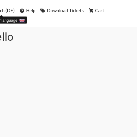
ch (DE)
Help
Download Tickets
Cart
r language!
llo