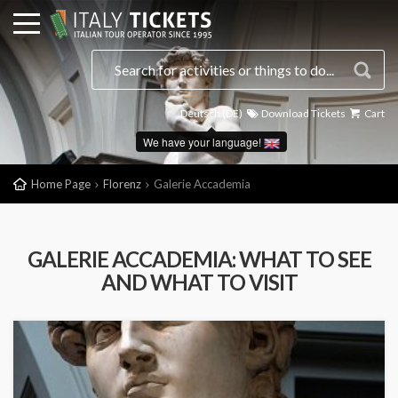
Deutsch (DE)
Download Tickets
Cart
We have your language!
Home Page
Florenz
Galerie Accademia
GALERIE ACCADEMIA: WHAT TO SEE
AND WHAT TO VISIT