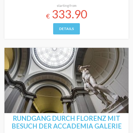
starting from
333.90
€
DETAILS
RUNDGANG DURCH FLORENZ MIT
BESUCH DER ACCADEMIA GALERIE