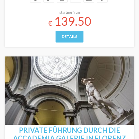
starting from
139.50
€
DETAILS
PRIVATE FÜHRUNG DURCH DIE
ACCADEMIA GALERIE IN FLORENZ