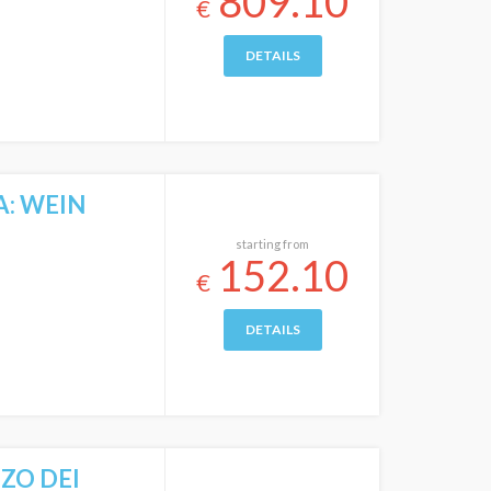
809.10
€
DETAILS
A: WEIN
starting from
152.10
€
DETAILS
ZO DEI