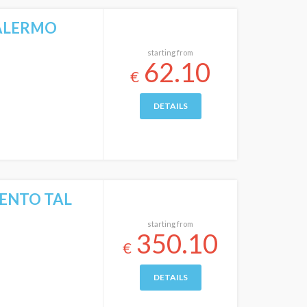
PALERMO
starting from
62.10
€
DETAILS
ENTO TAL
starting from
350.10
€
DETAILS