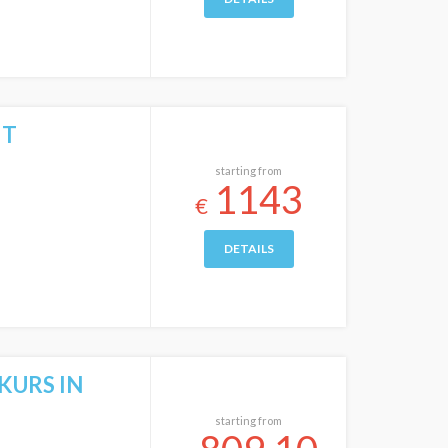
IT
starting from
1143
€
DETAILS
KURS IN
starting from