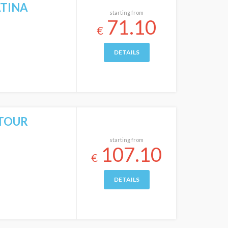
ATINA
starting from
71.10
€
DETAILS
TOUR
starting from
107.10
€
DETAILS