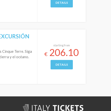
DETAILS
 EXCURSIÓN
starting from
206.10
s Cinque Terre. Siga
€
ierra y el océano.
DETAILS