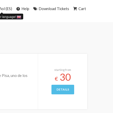
ñol (ES)
Help
Download Tickets
Cart
r language!
starting from
30
e Pisa, uno de los
€
DETAILS