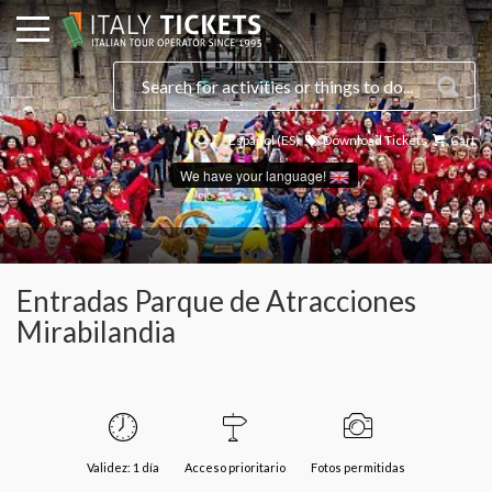
Español (ES)
Download Tickets
Cart
We have your language!
Entradas Parque de Atracciones
Mirabilandia
Validez: 1 día
Acceso prioritario
Fotos permitidas