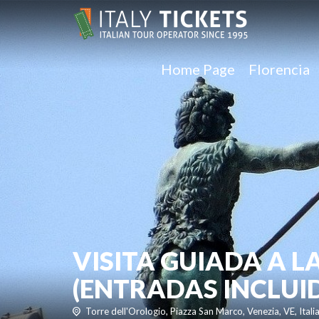
Home Page
Florencia
VISITA GUIADA A L
(ENTRADAS INCLUI
Torre dell'Orologio, Piazza San Marco, Venezia, VE, Itali