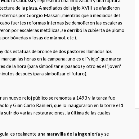
r
Mauro Codussi
y representa una innovación y una ruptura
tectura de la plaza. A mediados del siglo XVIII se añadieron
xternos por Giorgio Massari, mientras que a mediados del
a cabo fuertes reformas internas (se demolieron las escaleras
yeron por escaleras metálicas, se derribó la cubierta de plomo
la por bóvedas y losas de mármol, etc.).
 hay dos estatuas de bronce de dos pastores llamados
los
 marcan las horas en la campana; uno es el "viejo" que marca
es de la hora (para simbolizar el pasado) y otro es el "joven"
inutos después (para simbolizar el futuro).
r un nuevo reloj público se remonta a 1493 y la tarea fue
lo y Gian Carlo Rainieri, que lo inauguraron en la torre el
1
Ha sufrido varias restauraciones, la última de las cuales
gula, es realmente
una maravilla de la ingeniería
y se