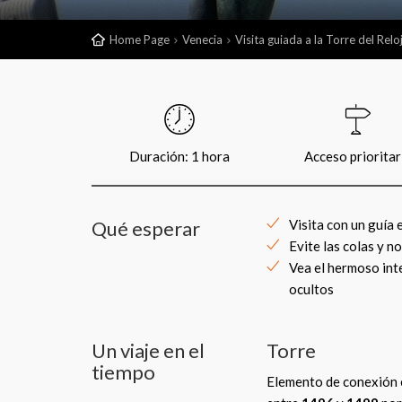
Home Page
Venecia
Visita guiada a la Torre del Relo
Duración: 1 hora
Acceso prioritar
Qué esperar
Visita con un guía
Evite las colas y n
Vea el hermoso inte
ocultos
Un viaje en el
Torre
tiempo
Elemento de conexión en