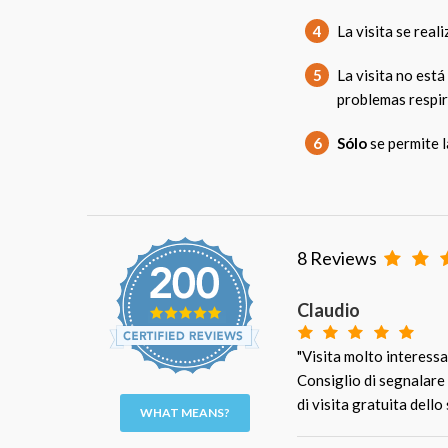
4
La visita se real
5
La visita no est
problemas respir
6
Sólo
se permite 
8 Reviews
Claudio
"Visita molto interess
Consiglio di segnalare i
di visita gratuita dell
WHAT MEANS?