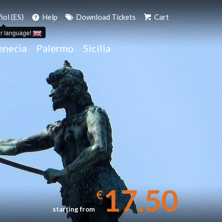
ñol (ES)
Help
Download Tickets
Cart
r language!
enecia
Palermo
Sicilia
17.50
€
starting from