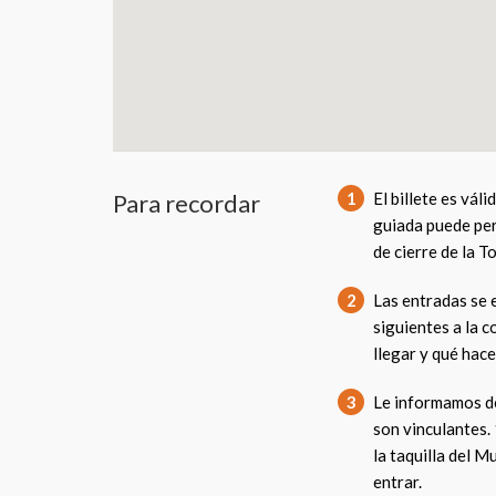
Para recordar
1
El billete es váli
guiada puede per
de cierre de la To
2
Las entradas se 
siguientes a la 
llegar y qué hace
3
Le informamos de
son vinculantes. 
la taquilla del 
entrar.