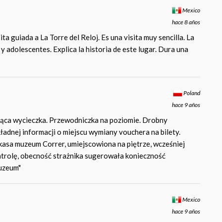
Mexico
hace 8 años
ta guiada a La Torre del Reloj. Es una visita muy sencilla. La
 adolescentes. Explica la historia de este lugar. Dura una
Poland
hace 9 años
ająca wycieczka. Przewodniczka na poziomie. Drobny
adnej informacji o miejscu wymiany vouchera na bilety.
o kasa muzeum Correr, umiejscowiona na piętrze, wcześniej
ntrolę, obecność strażnika sugerowała konieczność
muzeum"
Mexico
hace 9 años