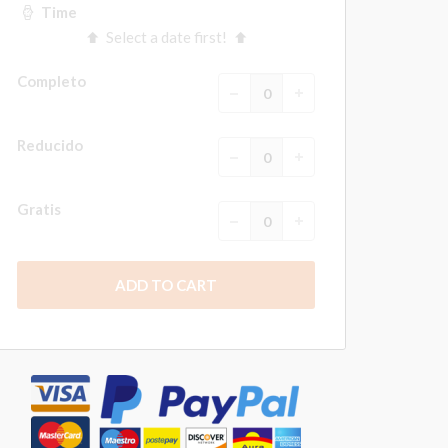
Time
Select a date first!
Completo
Reducido
Gratis
ADD TO CART