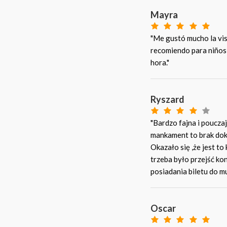
Mayra
"Me gustó mucho la visi
recomiendo para niños y
hora."
Ryszard
"Bardzo fajna i poucz
mankament to brak dokł
Okazało się ,że jest t
trzeba było przejść ko
posiadania biletu do 
Oscar