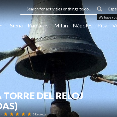
Espa
We have you
Siena
Roma
Milan
Nápoles
Pisa
V
A TORRE DEL RELOJ
DAS)
a -
8 Reviews