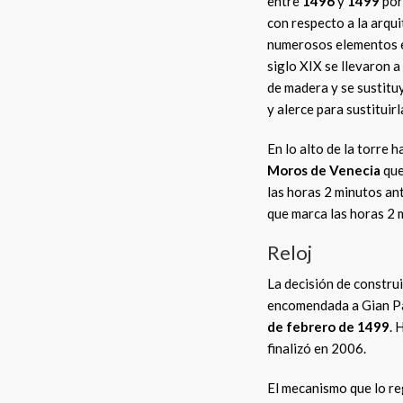
entre
1496
y
1499
po
con respecto a la arqui
numerosos elementos e
siglo XIX se llevaron 
de madera y se sustitu
y alerce para sustituir
En lo alto de la torre
Moros de Venecia
que
las horas 2 minutos ant
que marca las horas 2 m
Reloj
La decisión de construi
encomendada a Gian Pao
de febrero de 1499
. 
finalizó en 2006.
El mecanismo que lo re