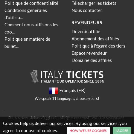
Politique de confidentialité
Télécharger les tickets
Conditions générales
Nous contacter
d'utilisa...
REVENDEURS
Comment nous utilisons les
Devenir affilié
coo...
Abonnement des affiliés
Politique en matière de
Politique à l'égard des tiers
bullet...
Espace revendeur
Domaine des affiliés
Français (FR)
We speak 11 languages, choose yours!
© 2026 New Globus Viaggi s.r.l. - All rights reserved - VAT IT04690350485 -
Cookies help us deliver our services. By using our services, you
Italian Chamber of Commerce n. 470865 - Cap. Soc. € 10.400 i.v.
agree to our use of cookies.
HOW WE USE COOKIES
I AGREE