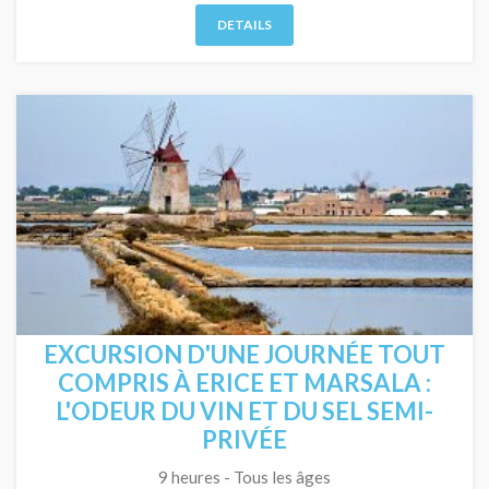
DETAILS
EXCURSION D'UNE JOURNÉE TOUT
COMPRIS À ERICE ET MARSALA :
L'ODEUR DU VIN ET DU SEL SEMI-
PRIVÉE
9 heures - Tous les âges