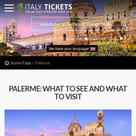
Français (FR)
Download Tickets
Cart
We have your language!
Home Page
Palerme
PALERME: WHAT TO SEE AND WHAT
TO VISIT