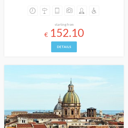
starting from
152.10
€
DETAILS