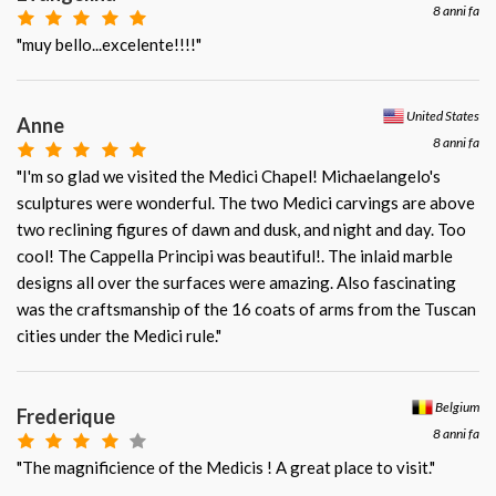
8 anni fa
"muy bello...excelente!!!!"
United States
Anne
8 anni fa
"I'm so glad we visited the Medici Chapel! Michaelangelo's
sculptures were wonderful. The two Medici carvings are above
two reclining figures of dawn and dusk, and night and day. Too
cool! The Cappella Principi was beautiful!. The inlaid marble
designs all over the surfaces were amazing. Also fascinating
was the craftsmanship of the 16 coats of arms from the Tuscan
cities under the Medici rule."
Belgium
Frederique
8 anni fa
"The magnificience of the Medicis ! A great place to visit."