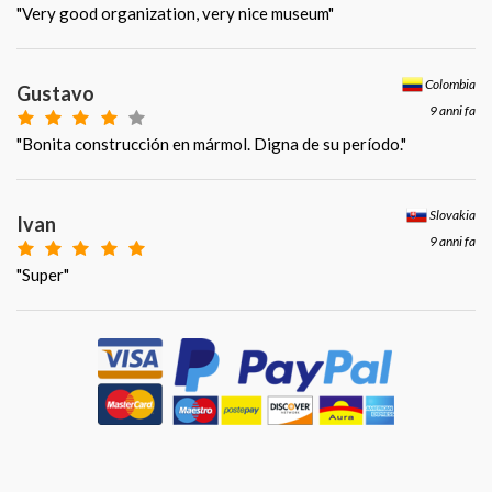
"Very good organization, very nice museum"
Colombia
Gustavo
9 anni fa
"Bonita construcción en mármol. Digna de su período."
Slovakia
Ivan
9 anni fa
"Super"