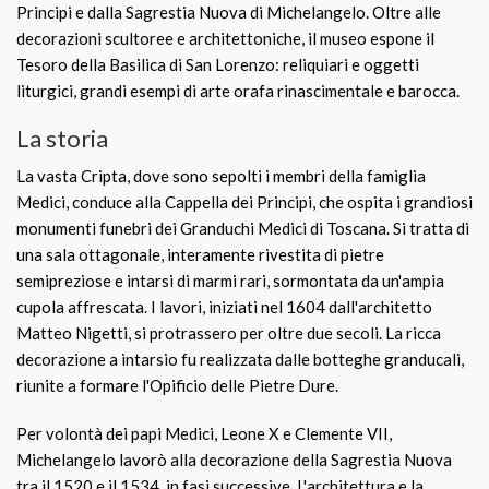
Principi e dalla Sagrestia Nuova di Michelangelo. Oltre alle
decorazioni scultoree e architettoniche, il museo espone il
Tesoro della Basilica di San Lorenzo: reliquiari e oggetti
liturgici, grandi esempi di arte orafa rinascimentale e barocca.
La storia
La vasta Cripta, dove sono sepolti i membri della famiglia
Medici, conduce alla Cappella dei Principi, che ospita i grandiosi
monumenti funebri dei Granduchi Medici di Toscana. Si tratta di
una sala ottagonale, interamente rivestita di pietre
semipreziose e intarsi di marmi rari, sormontata da un'ampia
cupola affrescata. I lavori, iniziati nel 1604 dall'architetto
Matteo Nigetti, si protrassero per oltre due secoli. La ricca
decorazione a intarsio fu realizzata dalle botteghe granducali,
riunite a formare l'Opificio delle Pietre Dure.
Per volontà dei papi Medici, Leone X e Clemente VII,
Michelangelo lavorò alla decorazione della Sagrestia Nuova
tra il 1520 e il 1534, in fasi successive. L'architettura e la