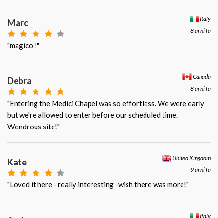
Italy
Marc
8 anni fa
"magico !"
Canada
Debra
8 anni fa
"Entering the Medici Chapel was so effortless. We were early
but we're allowed to enter before our scheduled time.
Wondrous site!"
United Kingdom
Kate
9 anni fa
"Loved it here - really interesting -wish there was more!"
Italy