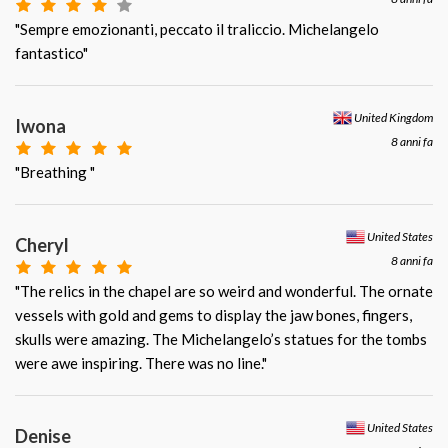
"Sempre emozionanti, peccato il traliccio. Michelangelo
fantastico"
United Kingdom
Iwona
8 anni fa
"Breathing "
United States
Cheryl
8 anni fa
"The relics in the chapel are so weird and wonderful. The ornate
vessels with gold and gems to display the jaw bones, fingers,
skulls were amazing. The Michelangelo’s statues for the tombs
were awe inspiring. There was no line."
United States
Denise