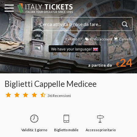
Italiano (IT)
Il mio account
Carrello
We have your language!
24
€
a partire da
Biglietti Cappelle Medicee
36 Recensioni
Validità: 1 giorno
Biglietto mobile
Accesso prioritario