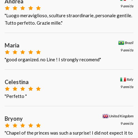
Andrea
9 anni fa
"Luogo meraviglioso, sculture straordinarie, personale gentile.
Tutto perfetto. Grazie mille."
Brazil
Maria
9 anni fa
"good organized. no Line ! I strongly recomend"
Italy
Celestina
9 anni fa
"Perfetto "
United Kingdom
Bryony
9 anni fa
"Chapel of the princes was such a surprise! I did not expect it to