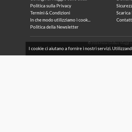
Politica sulla Privacy
Sicurez
Termini & Condizioni
Scarica 
In che modo utilizziamo i cook...
Contatt
Politica della Newsletter
© 2026 New Globus Viaggi s.r.
I cookie ci aiutano a fornire i nostri servizi. Utilizzand