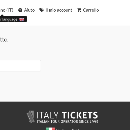
ano (IT)
Aiuto
Il mio account
Carrello
r language!
tto.