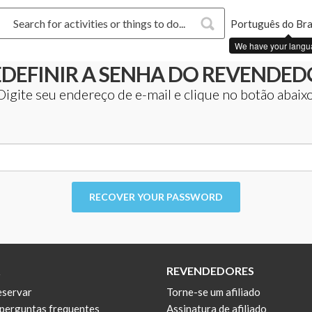
Português do Bras
We have your langu
EDEFINIR A SENHA DO REVENDED
Digite seu endereço de e-mail e clique no botão abaixo
RECOVER YOUR PASSWORD
REVENDEDORES
servar
Torne-se um afiliado
 perguntas frequentes
Assinatura de afiliado