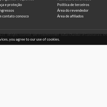
ça e proteção
Política de terceiros
ingressos
Área do revendedor
m contato conosco
Área de afiliados
r.l. - All rights reserved - VAT IT04690350485 - Italian Chamber of Commerce n. 4708
vices, you agree to our use of cookies.