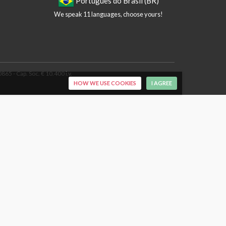
Português do Brasil (BR)
We speak 11 languages, choose yours!
65 - Cap. Soc. € 10.400 i.v.
HOW WE USE COOKIES
I AGREE