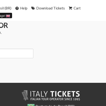
il (BR)
Help
Download Tickets
Cart
age!
OR
.