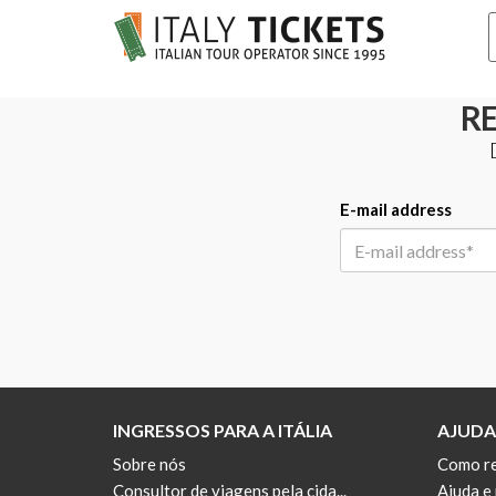
R
E-mail address
INGRESSOS PARA A ITÁLIA
AJUDA
Sobre nós
Como re
Consultor de viagens pela cida...
Ajuda e