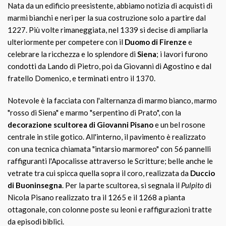
Nata da un edificio preesistente, abbiamo notizia di acquisti di
marmi bianchi e neri per la sua costruzione solo a partire dal
1227. Più volte rimaneggiata, nel 1339 si decise di ampliarla
ulteriormente per competere con il
Duomo di Firenze
e
celebrare la ricchezza e lo splendore di
Siena
; i lavori furono
condotti da Lando di Pietro, poi da Giovanni di Agostino e dal
fratello Domenico, e terminati entro il 1370.
Notevole è la facciata con l'alternanza di marmo bianco, marmo
"rosso di Siena" e marmo "serpentino di Prato", con la
decorazione scultorea di Giovanni Pisano
e un bel rosone
centrale in stile gotico. All'interno, il pavimento è realizzato
con una tecnica chiamata "intarsio marmoreo" con 56 pannelli
raffiguranti l'Apocalisse attraverso le Scritture; belle anche le
vetrate tra cui spicca quella sopra il coro, realizzata da
Duccio
di Buoninsegna
. Per la parte scultorea, si segnala il
Pulpito
di
Nicola Pisano realizzato tra il 1265 e il 1268 a pianta
ottagonale, con colonne poste su leoni e raffigurazioni tratte
da episodi biblici.