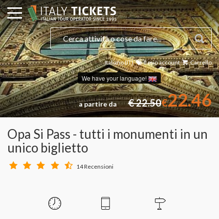
Italiano (IT)
Il mio account
Carrello
We have your language!
22.46
€ 22.50
€
a partire da
Opa Si Pass - tutti i monumenti in un
unico biglietto
14 Recensioni