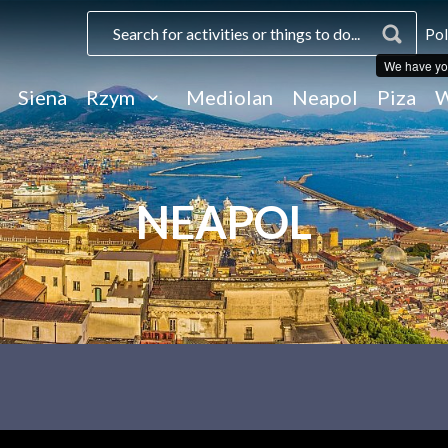
Pol
We have yo
Siena
Rzym
Mediolan
Neapol
Piza
W
NEAPOL