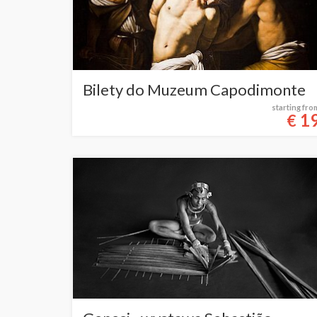
Bilety do Muzeum Capodimonte
starting fro
1
€