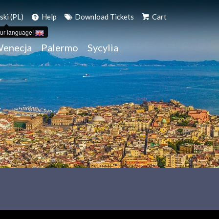
ski (PL)
Help
Download Tickets
Cart
ur language!
enecja
Palermo
Sycylia