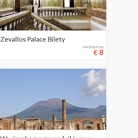
Zevallos Palace Bilety
starting from
8
€