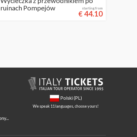
Wycieczka z przewodnikiem po
ruinach Pompejów
starting from
44.10
€
Polski (PL)
We speak 11 languages, choose yours!
ny...