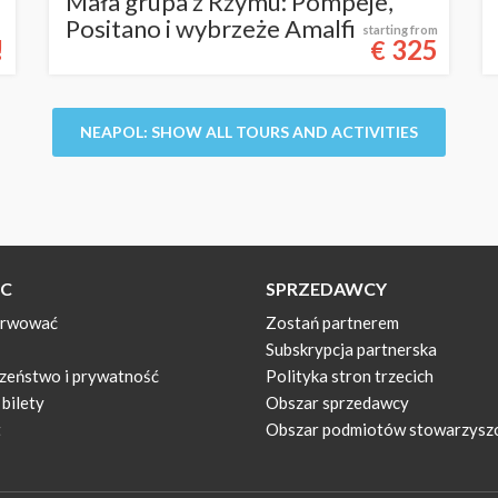
Mała grupa z Rzymu: Pompeje,
Positano i wybrzeże Amalfi
starting from
!
325
€
NEAPOL: SHOW ALL TOURS AND ACTIVITIES
C
SPRZEDAWCY
erwować
Zostań partnerem
Subskrypcja partnerska
zeństwo i prywatność
Polityka stron trzecich
bilety
Obszar sprzedawcy
t
Obszar podmiotów stowarzyszo