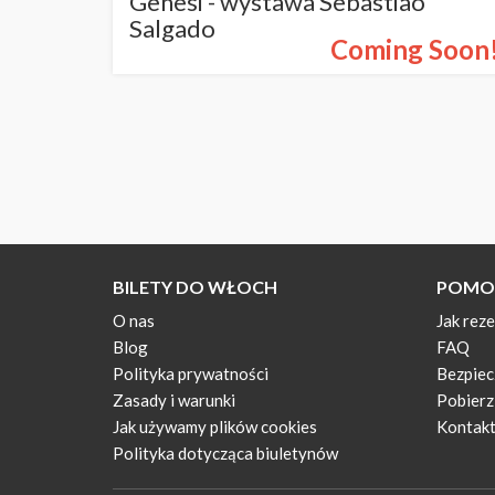
Genesi - wystawa Sebastião
Salgado
Coming Soon
BILETY DO WŁOCH
POMO
O nas
Jak rez
Blog
FAQ
Polityka prywatności
Bezpiec
Zasady i warunki
Pobierz 
Jak używamy plików cookies
Kontak
Polityka dotycząca biuletynów