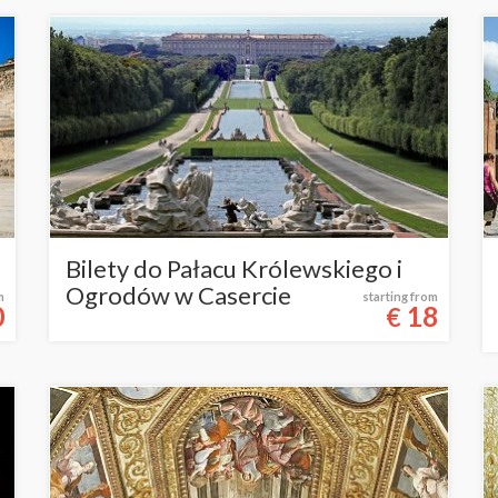
Bilety do Pałacu Królewskiego i
Ogrodów w Casercie
m
starting from
0
18
€