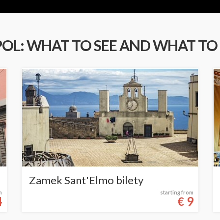
OL: WHAT TO SEE AND WHAT TO 
Zamek Sant'Elmo bilety
m
starting from
4
9
€