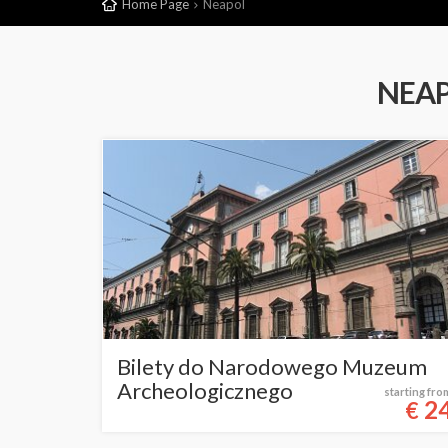
Home Page
Neapol
NEAP
Bilety do Narodowego Muzeum
Archeologicznego
starting fro
2
€