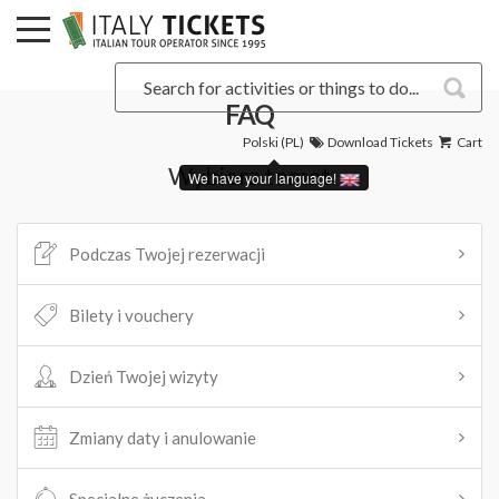
FAQ
Polski (PL)
Download Tickets
Cart
Wybierz temat
We have your language!
Podczas Twojej rezerwacji
Bilety i vouchery
Dzień Twojej wizyty
Zmiany daty i anulowanie