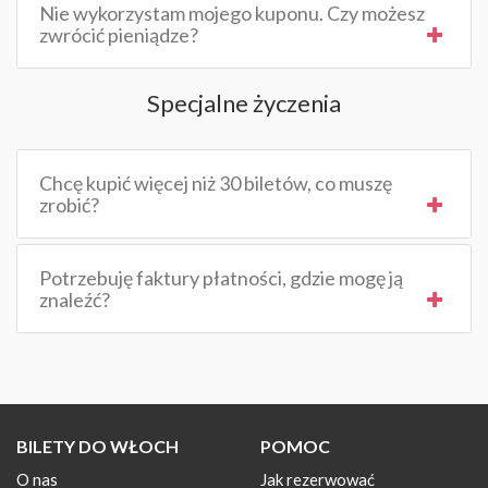
Nie wykorzystam mojego kuponu. Czy możesz
zwrócić pieniądze?
Specjalne życzenia
Chcę kupić więcej niż 30 biletów, co muszę
zrobić?
Potrzebuję faktury płatności, gdzie mogę ją
znaleźć?
BILETY DO WŁOCH
POMOC
O nas
Jak rezerwować