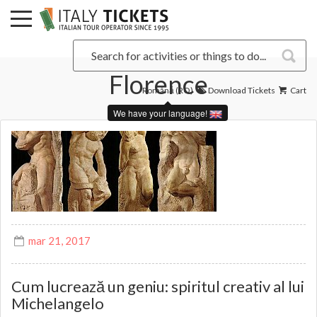
Florence
Română (RO)
Download Tickets
Cart
We have your language!
mar 21, 2017
Cum lucrează un geniu: spiritul creativ al lui
Michelangelo