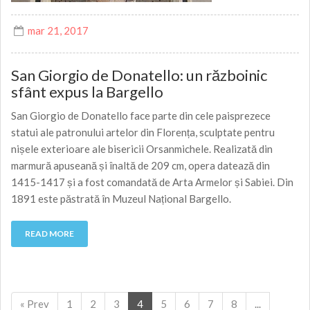
mar 21, 2017
San Giorgio de Donatello: un războinic
sfânt expus la Bargello
San Giorgio de Donatello face parte din cele paisprezece
statui ale patronului artelor din Florența, sculptate pentru
nișele exterioare ale bisericii Orsanmichele. Realizată din
marmură apuseană și înaltă de 209 cm, opera datează din
1415-1417 și a fost comandată de Arta Armelor și Sabiei. Din
1891 este păstrată în Muzeul Național Bargello.
READ MORE
« Prev
1
2
3
4
5
6
7
8
...