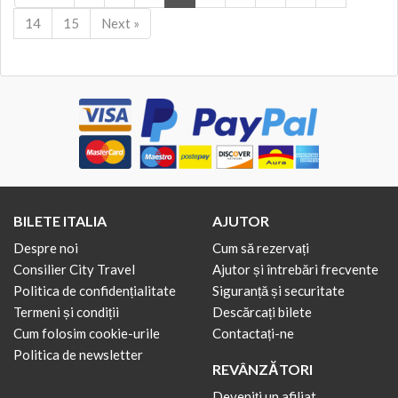
14
15
Next »
BILETE ITALIA
AJUTOR
Despre noi
Cum să rezervați
Consilier City Travel
Ajutor și întrebări frecvente
Politica de confidențialitate
Siguranță și securitate
Termeni și condiții
Descărcați bilete
Cum folosim cookie-urile
Contactați-ne
Politica de newsletter
REVÂNZĂTORI
Deveniți un afiliat