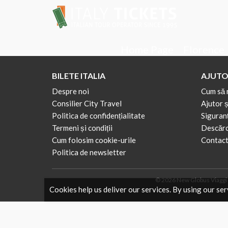
Home Page
Florence
BILETE ITALIA
AJUTO
Despre noi
Cum să 
Consilier City Travel
Ajutor ș
Politica de confidențialitate
Siguranț
Termeni și condiții
Descărca
Cum folosim cookie-urile
Contact
Politica de newsletter
© 2026 New Globus Viaggi s.
Cookies help us deliver our services. By using our ser