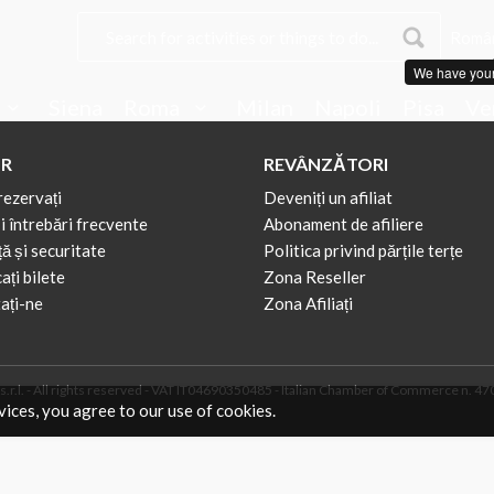
Român
We have you
Siena
Roma
Milan
Napoli
Pisa
Ve
R
REVÂNZĂTORI
rezervați
Deveniți un afiliat
i întrebări frecvente
Abonament de afiliere
ă și securitate
Politica privind părțile terțe
ți bilete
Zona Reseller
ați-ne
Zona Afiliați
r.l. - All rights reserved - VAT IT04690350485 - Italian Chamber of Commerce n. 4708
vices, you agree to our use of cookies.