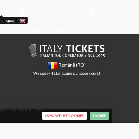
ă (RO)
Help
Download Tickets
Cart
r language!
neția
Palermo
Sicilia
Română (RO)
We speak 11 languages, choose yours!
65 - Cap. Soc. € 10.400 i.v.
HOW WE USE COOKIES
I AGREE