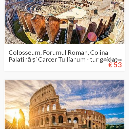
Colosseum, Forumul Roman, Colina
Palatină și Carcer Tullianum - tur ghidat
starting from
53
€