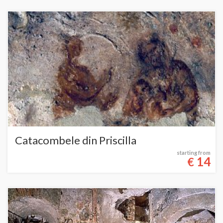
Catacombele din Priscilla
starting from
14
€