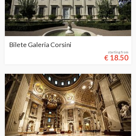
Bilete Galeria Corsini
starting from
18.50
€