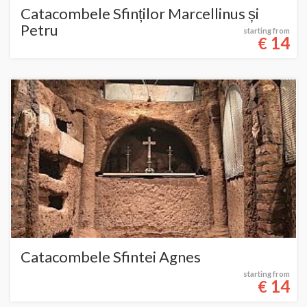
Catacombele Sfinților Marcellinus și
Petru
starting from
14
€
Catacombele Sfintei Agnes
starting from
14
€