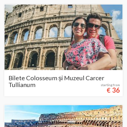
Bilete Colosseum și Muzeul Carcer
Tullianum
starting from
36
€