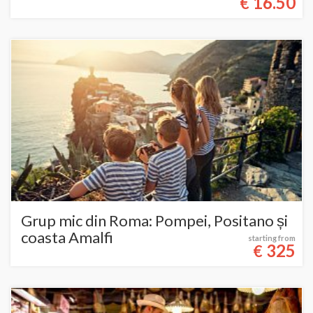
16.50
€
Grup mic din Roma: Pompei, Positano și
coasta Amalfi
starting from
325
€