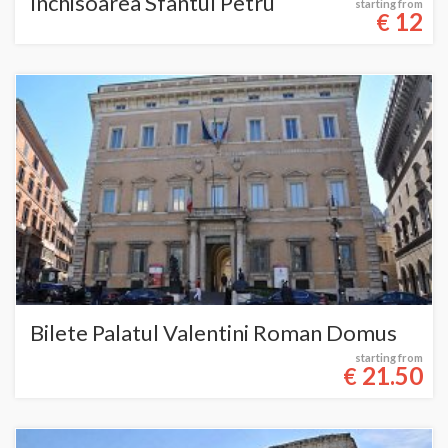
Închisoarea Sfântul Petru
starting from
12
€
Bilete Palatul Valentini Roman Domus
starting from
21.50
€