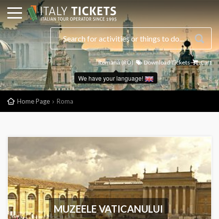
Română (RO)
Download Tickets
Cart
We have your language!
Home Page
Roma
MUZEELE VATICANULUI