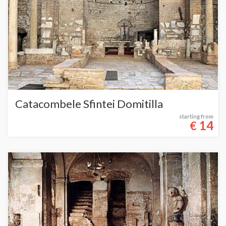
Catacombele Sfintei Domitilla
starting from
14
€