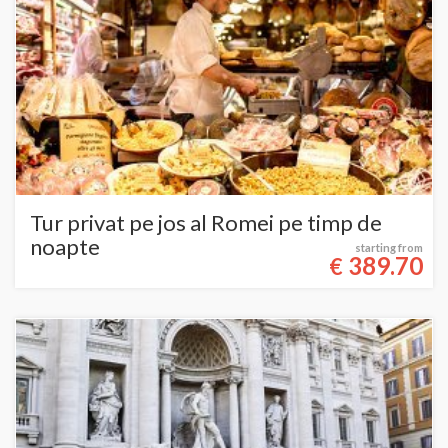
Tur privat pe jos al Romei pe timp de
noapte
starting from
389.70
€