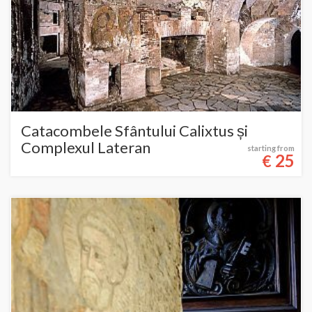
Catacombele Sfântului Calixtus și
Complexul Lateran
starting from
25
€