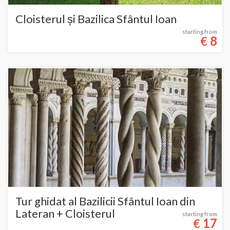
Cloisterul și Bazilica Sfântul Ioan
starting from
8
€
Tur ghidat al Bazilicii Sfântul Ioan din
Lateran + Cloisterul
starting from
17
€