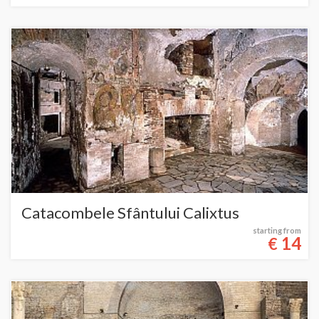
Catacombele Sfântului Calixtus
starting from
14
€