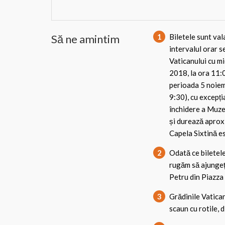
Să ne amintim
1
Biletele sunt val
intervalul orar s
Vaticanului cu mi
2018, la ora 11:0
perioada 5 noiem
9:30), cu excepți
închidere a Muzee
și durează aprox
Capela Sixtină e
2
Odată ce biletele
rugăm să ajungeți
Petru din Piazza 
3
Grădinile Vatican
scaun cu rotile, d