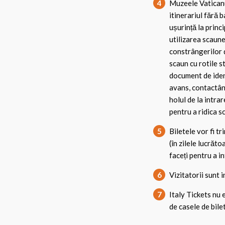
4
Muzeele Vaticanu
itinerariul fără 
ușurință la princ
utilizarea scaune
constrângerilor de
scaun cu rotile s
document de ident
avans, contactân
holul de la intra
pentru a ridica sc
5
Biletele vor fi t
(în zilele lucrăto
faceți pentru a in
6
Vizitatorii sunt 
7
Italy Tickets nu 
de casele de bilet