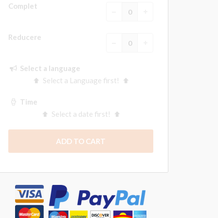
Complet
Reducere
Select a language
Select a Language first!
Time
Select a date first!
ADD TO CART