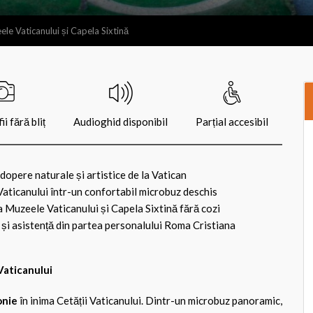
ele Vaticanului și Capela Sixtină
i fără bliț
Audioghid disponibil
Parțial accesibil
opere naturale și artistice de la Vatican
 Vaticanului într-un confortabil microbuz deschis
la Muzeele Vaticanului și Capela Sixtină fără cozi
și asistență din partea personalului Roma Cristiana
Vaticanului
onie
în inima Cetății Vaticanului. Dintr-un microbuz panoramic,