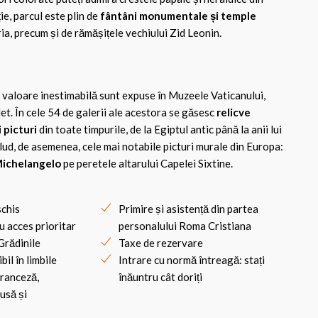
ie, parcul este plin de
fântâni monumentale și temple
a, precum și de rămășițele vechiului Zid Leonin.
 valoare inestimabilă sunt expuse în Muzeele Vaticanului,
let. În cele 54 de galerii ale acestora se găsesc
relicve
i picturi
din toate timpurile, de la Egiptul antic până la anii lui
ud, de asemenea, cele mai notabile picturi murale din Europa:
Michelangelo
pe peretele altarului Capelei Sixtine.
schis
Primire și asistență din partea
u acces prioritar
personalului Roma Cristiana
Grădinile
Taxe de rezervare
bil în limbile
Intrare cu normă întreagă: stați
franceză,
înăuntru cât doriți
rusă și