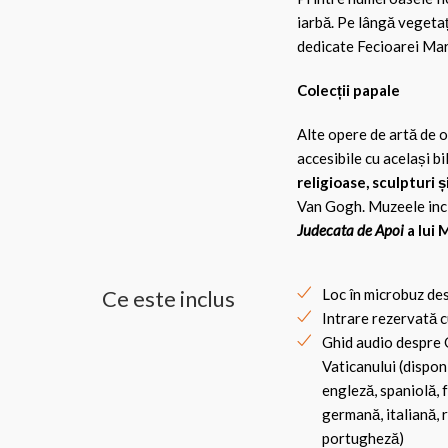
iarbă. Pe lângă vegetaț
dedicate Fecioarei Mari
Colecții papale
Alte opere de artă de o
accesibile cu același bi
religioase, sculpturi ș
Van Gogh. Muzeele incl
Judecata de Apoi
a lui 
Ce este inclus
Loc în microbuz de
Intrare rezervată c
Ghid audio despre 
Vaticanului (disponi
engleză, spaniolă, 
germană, italiană, 
portugheză)