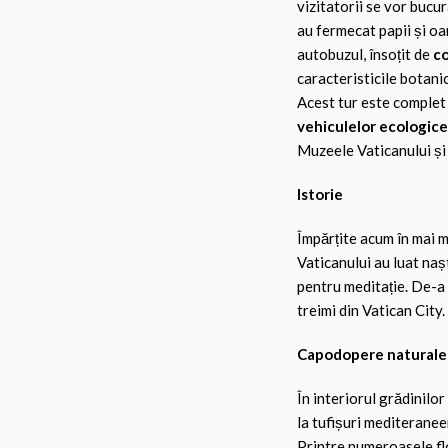
vizitatorii se vor buc
au fermecat papii și oa
autobuzul, însoțit de
co
caracteristicile botani
Acest tur este complet 
vehiculelor ecologice
Muzeele Vaticanului și C
Istorie
Împărțite acum în mai mu
Vaticanului au luat naș
pentru meditație. De-a 
treimi din Vatican City.
Capodopere naturale 
În interiorul grădinilor
la tufișuri mediteranee
Printre numeroasele flo