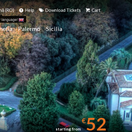
ă (RO)
Help
Download Tickets
Cart
r language!
neția
Palermo
Sicilia
52
€
starting from