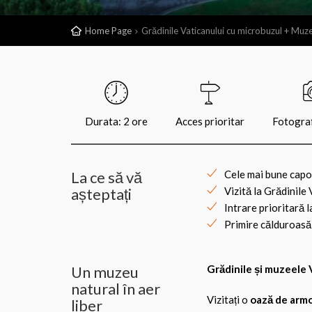
Home Page
Grădinile Vaticanului cu microbuzul + Muze
Durata: 2 ore
Acces prioritar
Fotografi
La ce să vă
Cele mai bune capod
așteptați
Vizită la Grădinile
Intrare prioritară 
Primire călduroasă 
Un muzeu
Grădinile și muzeele 
natural în aer
Vizitați o
oază de arm
liber