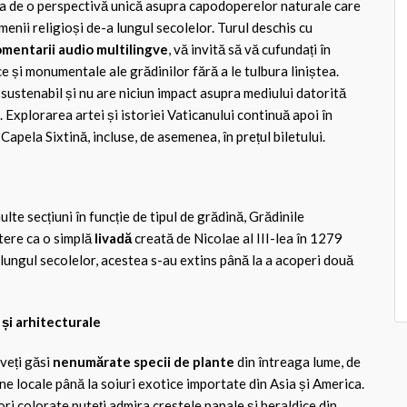
ura de o perspectivă unică asupra capodoperelor naturale care
menii religioși de-a lungul secolelor. Turul deschis cu
mentarii audio multilingve
, vă invită să vă cufundați în
ce și monumentale ale grădinilor fără a le tulbura liniștea.
sustenabil și nu are niciun impact asupra mediului datorită
. Explorarea artei și istoriei Vaticanului continuă apoi în
apela Sixtină, incluse, de asemenea, în prețul biletului.
lte secțiuni în funcție de tipul de grădină, Grădinile
tere ca o simplă
livadă
creată de Nicolae al III-lea în 1279
lungul secolelor, acestea s-au extins până la a acoperi două
și arhitecturale
 veți găsi
nenumărate specii de plante
din întreaga lume, de
ne locale până la soiuri exotice importate din Asia și America.
ri colorate puteți admira crestele papale și heraldice din