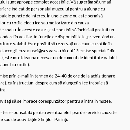
lui sunt aproape complet accesibile. Vă sugerăm să urmați
bariere indicat de personalul muzeului pentru a ajunge cu
ipalele puncte de interes. În unele zone nu este permisă
lor cu rotile electrice sau motorizate din cauza
 spațiu. În aceste cazuri, este posibil să închiriați gratuit un
tandard în vestiar, în funcție de disponibilitate, prezentând un
itate valabil. Este posibil să rezervați un scaun cu rotile în
d accoglienza.musei@scv.va sau biroul "Permise speciale" din
re (este întotdeauna necesar un document de identitate valabil
aunul cu rotile).
rimise prin e-mail în termen de 24-48 de ore de la achiziționare
are), cu instrucțiuni despre cum să ajungeți și ce trebuie să
tra.
invitați să se îmbrace corespunzător pentru a intra în muzee.
este responsabilă pentru eventualele lipse de serviciu cauzate
e sau de activitățile Sfinților Părinți.