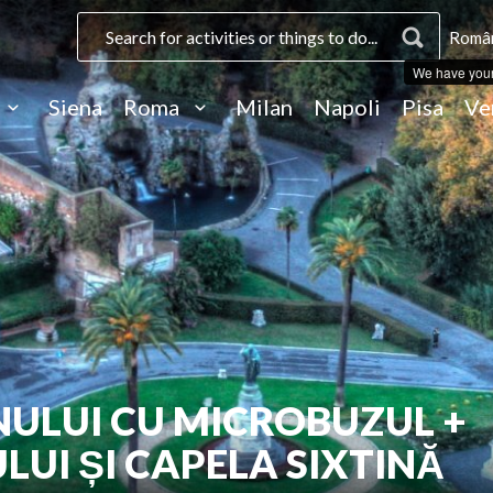
Român
We have you
Siena
Roma
Milan
Napoli
Pisa
Ve
NULUI CU MICROBUZUL +
UI ȘI CAPELA SIXTINĂ