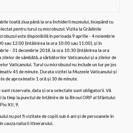
abile toată ziua până la ora închiderii muzeului, începând cu
electat pentru turul cu microbuzul. Vizita la Grădinile
crobuzul este disponibilă în perioada 9 aprilie - 4 noiembrie
0 sau 12:00 (întâlnirea la ora 10:00 sau 11:00), și în
brie - 31 decembrie 2018, la ora 10:30 (întâlnirea la ora
a zilelor de sâmbătă, a sărbătorilor Vaticanului și a zilelor de
lor Vaticanului. Turul cu microbuzul nu include un tur pe jos
imativ 45 de minute. Durata vizitei la Muzeele Vaticanului și
ste de aproximativ 1 oră și 30 de minute.
 sunt rezervate, data și ora selectate sunt obligatorii. Vă
 la timp la punctul de întâlnire de la Biroul ORP al Sfântului
Pio XII, 9.
ului nu pot fi vizitate de copiii sub 6 ani și de persoanele în
in cauza naturii itinerarului.