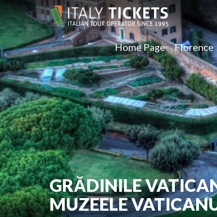
Home Page
Florence
GRĂDINILE VATICA
MUZEELE VATICANUL