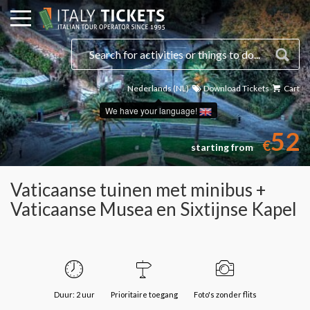
Nederlands (NL)
Download Tickets
Cart
We have your language!
52
€
starting from
Vaticaanse tuinen met minibus +
Vaticaanse Musea en Sixtijnse Kapel
Duur: 2 uur
Prioritaire toegang
Foto's zonder flits