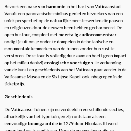
Bezoek een
oase van harmonie
in het hart van Vaticaanstad.
Vanuit een panoramische minibus genieten bezoekers van een
uniek perspectief op de natuurlijke meesterwerken die pausen
en religieuzen door de eeuwen heen hebben gecharmeerd. De
open bustour, compleet met
meertalig audiocommentaar
,
nodigt je uit om je onder te dompelen in de botanische en
monumentale kenmerken van de tuinen zonder hun rust te
verstoren. Deze tour is volledig duurzaam en heeft geen impact
op het milieu dankzij
ecologische voertuigen
. Je verkenning
van de kunst en geschiedenis van het Vaticaan gaat verder in de
Vaticaanse Musea en de Sixtijnse Kapel, ook inbegrepen in de
ticketprijs.
Geschiedenis
De Vaticaanse Tuinen zijn nu verdeeld in verschillende secties,
afhankelijk van het type tuin, en zijn ontstaan als een
eenvoudige
boomgaard
die in 1279 door Nicolaas III werd
aangelegd om te mediteren. Door de eeuwen heen zijn ze