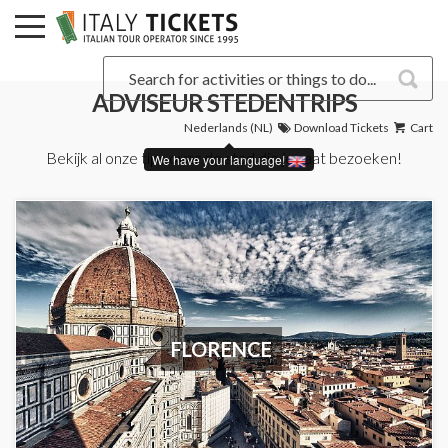
ADVISEUR STEDENTRIPS
Nederlands (NL)
Download Tickets
Cart
Bekijk al onze tips over de stad die je gaat bezoeken!
We have your language!
FLORENCE