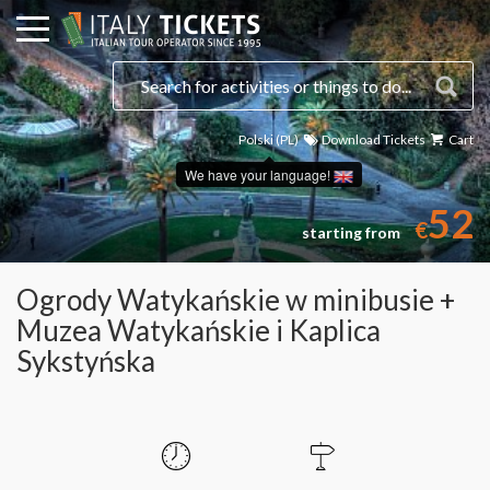
Polski (PL)
Download Tickets
Cart
We have your language!
52
€
starting from
Ogrody Watykańskie w minibusie +
Muzea Watykańskie i Kaplica
Sykstyńska