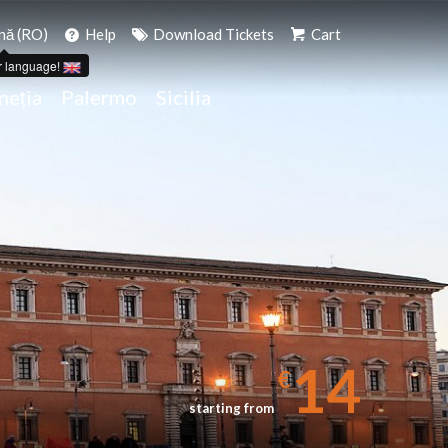
ă (RO)
Help
Download Tickets
Cart
r language!
neția
Palermo
Sicilia
14
€
starting from