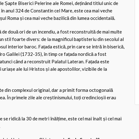
le Șapte Biserici Pelerine ale Romei, deținând titlul unic de
ă în anul 324 de Constantin cel Mare, este cea mai veche
așul Roma și cea mai veche bazilică din lumea occidentală.
ă de două ori de un incendiu, a fost reconstruită de mai multe
 un stil foarte divers: de la magnificul baptisteriu din secolul al
ul interior baroc. Fațada estică, prin care se intră în biserică,
ro Galilei (1732-35), în timp ce fațada nordică a fost
atunci când a reconstruit Palatul Lateran. Fațada este
uriașe ale lui Hristos și ale apostolilor, vizibile de la
te din complexul original, dar a primit forma octogonală
ea. În primele zile ale creștinismului, toți credincioșii erau
re se ridică la 30 de metri înălțime, este cel mai înalt și cel mai
.