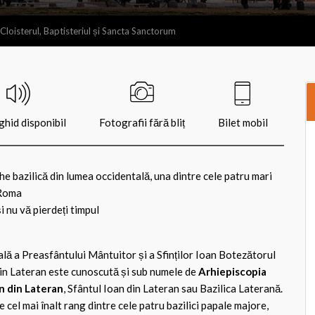
Cloisterul, Baptisteriul și Sancta Sanctorum
hid disponibil
Fotografii fără bliț
Bilet mobil
che bazilică din lumea occidentală, una dintre cele patru mari
 Roma
i nu vă pierdeți timpul
lă a Preasfântului Mântuitor și a Sfinților Ioan Botezătorul
din Lateran este cunoscută și sub numele de
Arhiepiscopia
an din Lateran
, Sfântul Ioan din Lateran sau Bazilica Laterană.
 cel mai înalt rang dintre cele patru bazilici papale majore,