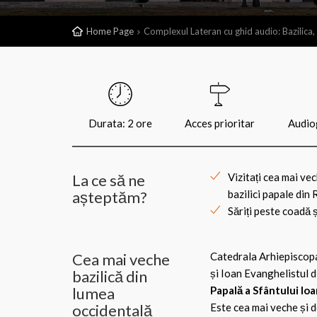
Home Page
Complexul Lateran cu ghid audio: Bazilica, 
Durata: 2 ore
Acces prioritar
Audiog
La ce să ne
Vizitați cea mai ve
așteptăm?
bazilici papale din
Săriți peste coadă ș
Cea mai veche
Catedrala Arhiepiscopa
bazilică din
și Ioan Evanghelistul 
lumea
Papală a Sfântului Io
occidentală
Este cea mai veche și de