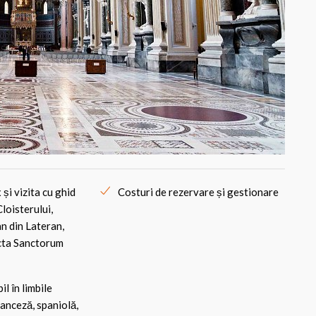
și vizita cu ghid
Costuri de rezervare și gestionare
loisterului,
an din Lateran,
ncta Sanctorum
l în limbile
ranceză, spaniolă,