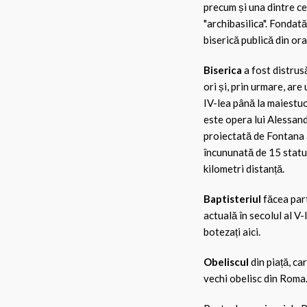
precum și una dintre ce
"archibasilica". Fondat
biserică publică din or
Biserica
a fost distrus
ori și, prin urmare, are
IV-lea până la maiestuos
este opera lui Alessand
proiectată de Fontana 
încununată de 15 statui 
kilometri distanță.
Baptisteriul
făcea par
actuală în secolul al V-l
botezați aici.
Obeliscul
din piață, ca
vechi obelisc din Roma