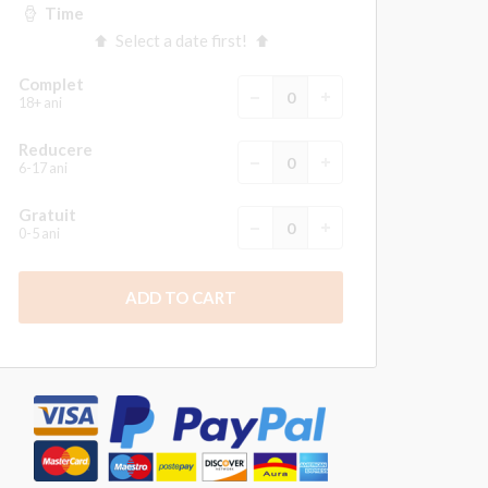
Time
Select a date first!
Complet
18+ ani
Reducere
6-17 ani
Gratuit
0-5 ani
ADD TO CART