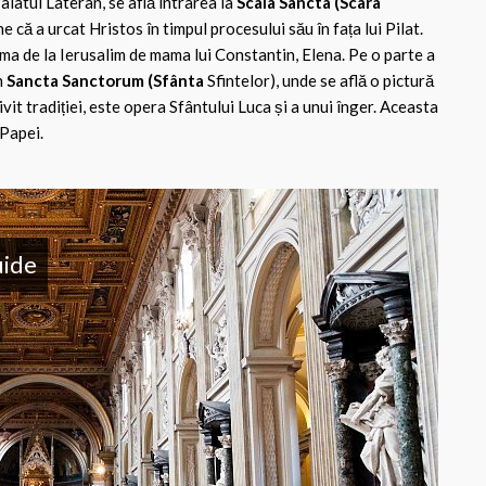
alatul Lateran, se află intrarea la
Scala Sancta (Scara
e că a urcat Hristos în timpul procesului său în fața lui Pilat.
ma de la Ierusalim de mama lui Constantin, Elena. Pe o parte a
n
Sancta Sanctorum (Sfânta
Sfintelor), unde se află o pictură
rivit tradiției, este opera Sfântului Luca și a unui înger. Aceasta
 Papei.
uide