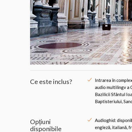
Ce este inclus?
Intrarea în complex 
audio multilingv a C
Bazilicii Sfântul Io
Baptisteriului, Sa
Opțiuni
Audioghid: disponibi
disponibile
engleză, italiană, f