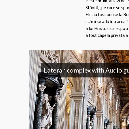
Peste drum, vizavi de P
Sfântă), pe care se spun
Ele au fost aduse la Ro
scării se află intrarea î
a lui Hristos, care, pot
a fost capela privată a
Lateran complex with Audio g