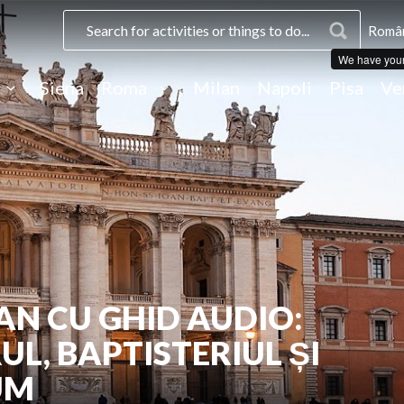
Român
We have you
Siena
Roma
Milan
Napoli
Pisa
Ve
N CU GHID AUDIO:
UL, BAPTISTERIUL ȘI
UM