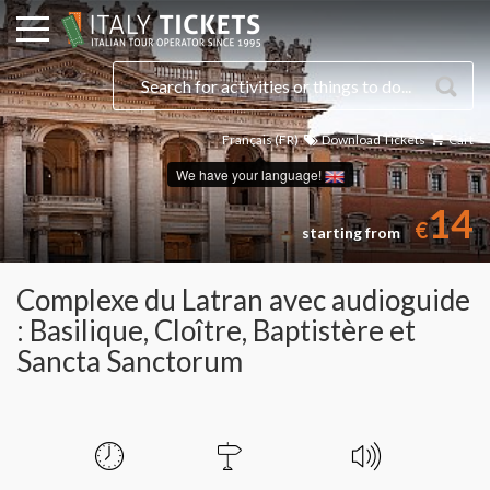
Français (FR)
Download Tickets
Cart
We have your language!
14
€
starting from
Complexe du Latran avec audioguide
: Basilique, Cloître, Baptistère et
Sancta Sanctorum