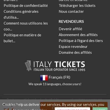
Politique de confidentialité
Télécharger les tickets
Conditions générales
Nous contacter
d'utilisa...
REVENDEURS
Comment nous utilisons les
Devenir affilié
coo...
Abonnement des affiliés
Politique en matière de
Politique à l'égard des tiers
bullet...
Espace revendeur
Domaine des affiliés
Français (FR)
We speak 11 languages, choose yours!
© 2026 New Globus Viaggi s.r.l. - All rights reserved - VAT IT04690350485 -
Cookies help us deliver our services. By using our services, you
starting from
Italian Chamber of Commerce n. 470865 - Cap. Soc. € 10.400 i.v.
CHECK AVAILABILITY