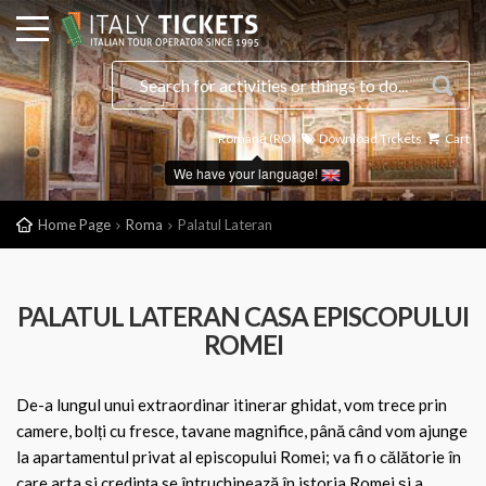
Română (RO)
Download Tickets
Cart
We have your language!
Home Page
Roma
Palatul Lateran
PALATUL LATERAN CASA EPISCOPULUI
ROMEI
De-a lungul unui extraordinar itinerar ghidat, vom trece prin
camere, bolți cu fresce, tavane magnifice, până când vom ajunge
la apartamentul privat al episcopului Romei; va fi o călătorie în
care arta și credința se întruchipează în istoria Romei și a