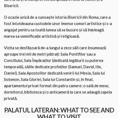
Bisericii.
O ocazie unică de a cunoaște istoria Bisericii din Roma, care a
fost întotdeauna custodele unor imense comori artistice și s-a
angajat pentru ca toată lumea să se bucure și să înțeleagă
marea sa semnificație artistică și religioasă.
Vizita se desfășoară de-a lungul a zece săli care însumează
aproape trei mii de metri pătrați: Sala Pontifilor sau a
Conciliului, Sala Împăraților (dedicată legăturii cu puterea
temporală), sălile dedicate profeților (Samuel, David, Ilie,
Daniel), Sala Apostolilor dedicată venirii lui Mesia, Sala lui
Solomon, Sala Gloriei, Sala lui Constantin și, în final,
apartamentul privat format din patru camere: o sală de mese,
dormitorul, biblioteca și o anticameră la care se adaugă capela
privată.
PALATUL LATERAN: WHAT TO SEE AND
WHAT TO VISIT