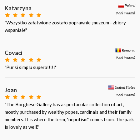
Poland
Katarzyna
9 ani în urmă
"Wszystko załatwione zostało poprawnie ,muzeum - zbiory
wspaniałe"
Romania
Covaci
9 ani în urmă
"Pur si simplu superb!!!!!"
United States
Joan
9 ani în urmă
"The Borghese Gallery has a spectacular collection of art,
mostly purchased by wealthy popes, cardinals and their family
members. It is where the term, "nepotism" comes from. The park
is lovely as well."