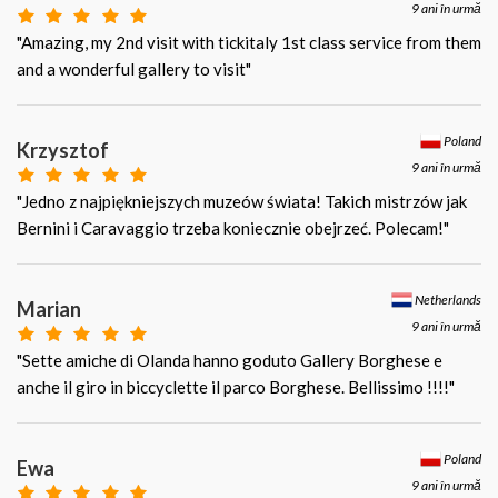
9 ani în urmă
"Amazing, my 2nd visit with tickitaly 1st class service from them
and a wonderful gallery to visit"
Poland
Krzysztof
9 ani în urmă
"Jedno z najpiękniejszych muzeów świata! Takich mistrzów jak
Bernini i Caravaggio trzeba koniecznie obejrzeć. Polecam!"
Netherlands
Marian
9 ani în urmă
"Sette amiche di Olanda hanno goduto Gallery Borghese e
anche il giro in biccyclette il parco Borghese. Bellissimo !!!!"
Poland
Ewa
9 ani în urmă