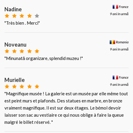
France
Nadine
9 ani în urmă
"Très bien . Merci"
Romania
Noveanu
9 ani în urmă
"Minunată organizare, splendid muzeu !"
France
Murielle
9 ani în urmă
"Magnifique musée ! La galerie est un musée par elle même tout
est peint murs et plafonds. Des statues en marbre, en bronze
vraiment magnifique. Il est sur deux étages. Le bémol devoir
laisser son sac au vestiaire ce qui nous oblige à faire la queue
malgré le billet réservé. "