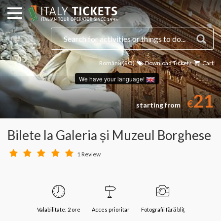
Română (RO)
Download Tickets
Cart
We have your language!
21
€
starting from
Bilete la Galeria și Muzeul Borghese
1 Review
Valabilitate: 2 ore
Acces prioritar
Fotografii fără bliț