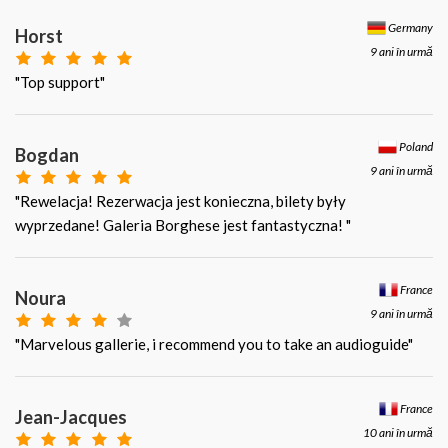
Germany
Horst
9 ani în urmă
"Top support"
Poland
Bogdan
9 ani în urmă
"Rewelacja! Rezerwacja jest konieczna, bilety były
wyprzedane! Galeria Borghese jest fantastyczna! "
France
Noura
9 ani în urmă
"Marvelous gallerie, i recommend you to take an audioguide"
France
Jean-Jacques
10 ani în urmă