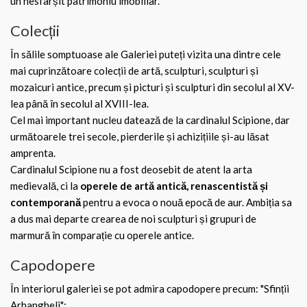
un nesfârșit patrimoniu imobiliar.
Colecții
În sălile somptuoase ale Galeriei puteți vizita una dintre cele
mai cuprinzătoare colecții de artă, sculpturi, sculpturi și
mozaicuri antice, precum și picturi și sculpturi din secolul al XV-
lea până în secolul al XVIII-lea.
Cel mai important nucleu datează de la cardinalul Scipione, dar
următoarele trei secole, pierderile și achizițiile și-au lăsat
amprenta.
Cardinalul Scipione nu a fost deosebit de atent la arta
medievală, ci la
operele de artă antică, renascentistă și
contemporană
pentru a evoca o nouă epocă de aur. Ambiția sa
a dus mai departe crearea de noi sculpturi și grupuri de
marmură în comparație cu operele antice.
Capodopere
În interiorul galeriei se pot admira capodopere precum: "Sfinții
Arhangheli":