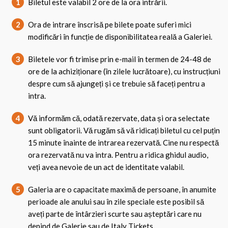
1
Biletul este valabil 2 ore de la ora intrării.
2
Ora de intrare înscrisă pe bilete poate suferi mici
modificări în funcție de disponibilitatea reală a Galeriei.
3
Biletele vor fi trimise prin e-mail în termen de 24-48 de
ore de la achiziționare (în zilele lucrătoare), cu instrucțiuni
despre cum să ajungeți și ce trebuie să faceți pentru a
intra.
4
Vă informăm că, odată rezervate, data și ora selectate
sunt obligatorii. Vă rugăm să vă ridicați biletul cu cel puțin
15 minute înainte de intrarea rezervată. Cine nu respectă
ora rezervată nu va intra. Pentru a ridica ghidul audio,
veți avea nevoie de un act de identitate valabil.
5
Galeria are o capacitate maximă de persoane, în anumite
perioade ale anului sau în zile speciale este posibil să
aveți parte de întârzieri scurte sau așteptări care nu
depind de Galerie sau de Italy Tickets.