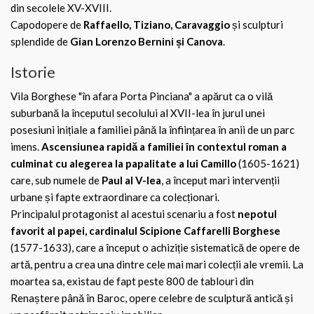
din secolele XV-XVIII.
Capodopere de
Raffaello, Tiziano, Caravaggio
și sculpturi
splendide de
Gian Lorenzo Bernini și Canova
.
Istorie
Vila Borghese "în afara Porta Pinciana" a apărut ca o vilă
suburbană la începutul secolului al XVII-lea în jurul unei
posesiuni inițiale a familiei până la înființarea în anii de un parc
imens.
Ascensiunea rapidă a familiei în contextul roman a
culminat cu alegerea la papalitate a lui Camillo
(1605-1621)
care, sub numele de
Paul al V-lea
, a început mari intervenții
urbane și fapte extraordinare ca colecționari.
Principalul protagonist al acestui scenariu a fost
nepotul
favorit al papei, cardinalul Scipione Caffarelli Borghese
(1577-1633), care a început o achiziție sistematică de opere de
artă, pentru a crea una dintre cele mai mari colecții ale vremii. La
moartea sa, existau de fapt peste 800 de tablouri din
Renaștere până în Baroc, opere celebre de sculptură antică și