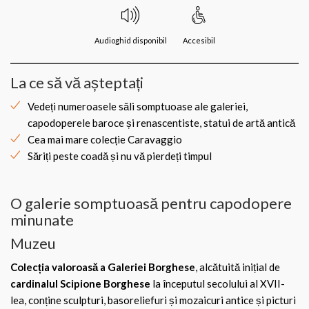
Audioghid disponibil
Accesibil
La ce să vă așteptați
Vedeți numeroasele săli somptuoase ale galeriei,
capodoperele baroce și renascentiste, statui de artă antică
Cea mai mare colecție Caravaggio
Săriți peste coadă și nu vă pierdeți timpul
O galerie somptuoasă pentru capodopere
minunate
Muzeu
Colecția valoroasă a Galeriei
Borghese
, alcătuită inițial de
cardinalul Scipione Borghese
la începutul secolului al XVII-
lea, conține sculpturi, basoreliefuri și mozaicuri antice și picturi