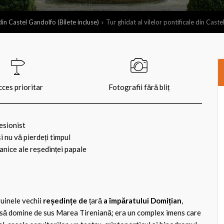
 din Castel Gandolfo (Bilete incluse)
Tur ghidat al vilelor pontificale din Cast
ces prioritar
Fotografii fără bliț
esionist
i nu vă pierdeți timpul
anice ale reședinței papale
ruinele vechii
reședințe de
țară
a împăratului Domițian
,
t să domine de sus Marea Tireniană; era un complex imens care