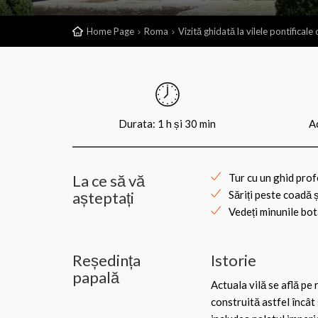
Home Page
Roma
Vizită ghidată la vilele pontificale
Durata: 1 h și 30 min
Ac
La ce să vă
Tur cu un ghid prof
așteptați
Săriți peste coadă ș
Vedeți minunile bot
Reședința
Istorie
papală
Actuala vilă se află pe 
construită astfel încâ