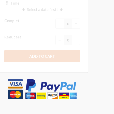
Time
Select a date first!
Complet
Reducere
ADD TO CART