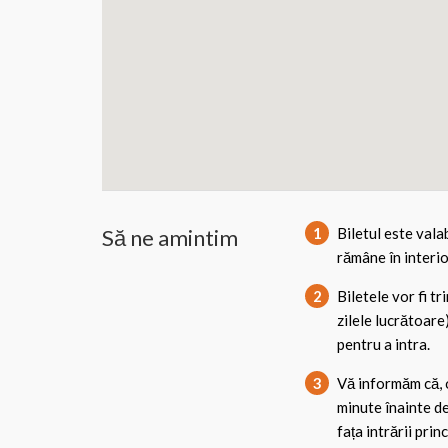
Să ne amintim
1
Biletul este valab
rămâne în interior
2
Biletele vor fi t
zilele lucrătoare)
pentru a intra.
3
Vă informăm că, o
minute înainte de
fața intrării prin