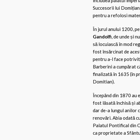
includea palatul imperia
Succesorii lui Domițian n
pentru a refolosi materi
În jurul anului 1200, p
Gandolfi
, de unde și n
să locuiască în mod reg
fost însărcinat de ace
pentru a-l face potrivi
Barberini a cumpărat câ
finalizată în 1635 (în pr
Domitian).
Începând din 1870 au ex
fost lăsată închisă și 
dar de-a lungul anilor 
renovări. Abia odată 
Palatul Pontifical din 
ca proprietate a Sfântu