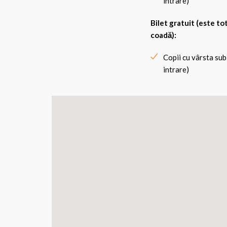
intrare)
Bilet gratuit (este to
coadă):
Copii cu vârsta sub
intrare)