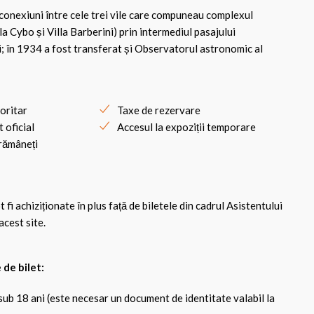
 conexiuni între cele trei vile care compuneau complexul
la Cybo și Villa Barberini) prin intermediul pasajului
i; în 1934 a fost transferat și Observatorul astronomic al
ioritar
Taxe de rezervare
 oficial
Accesul la expoziții temporare
 rămâneți
fi achiziționate în plus față de biletele din cadrul Asistentului
acest site.
 de bilet:
sub 18 ani (este necesar un document de identitate valabil la