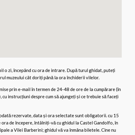
il o zi, începând cu ora de intrare. După turul ghidat, puteți
ul muzeului cât doriți până la ora închiderii vilelor.
rimise prin e-mail în termen de 24-48 de ore de la cumpărare (în
, cu instrucțiuni despre cum să ajungeți și ce trebuie să faceți
dată rezervate, data și ora selectate sunt obligatorii. cu 15
 ora de începere, întâlniți-vă cu ghidul la Castel Gandolfo, în
cipale a Vilei Barberini; ghidul vă va înmâna biletele. Cine nu