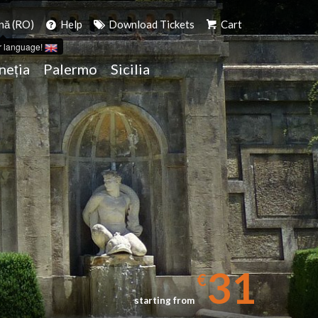
ă (RO)
Help
Download Tickets
Cart
r language!
neția
Palermo
Sicilia
31
€
starting from