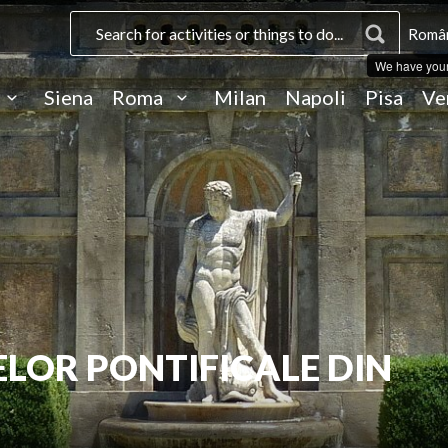
Român
We have you
Siena
Roma
Milan
Napoli
Pisa
Ve
ELOR PONTIFICALE DIN