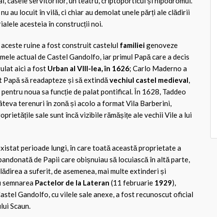
l, casele servitorilor, un teatru, criptoporticul și hipodromul.
u au locuit în vilă, ci chiar au demolat unele părți ale clădirii
alele acesteia în construcții noi.
e aceste ruine a fost construit castelul
familiei
genoveze
umele actual de Castel Gandolfo, iar primul Papă care a decis
ulat aici a fost
Urban al VIII-lea, în 1626
; Carlo Maderno a
st Papă să readapteze și să extindă
vechiul castel medieval
,
t pentru noua sa funcție de palat pontifical. În 1628, Taddeo
teva terenuri în zonă și acolo a format Vila Barberini,
oprietățile sale sunt încă vizibile rămășițe ale vechii Vile a lui
istat perioade lungi, în care toată această proprietate a
abandonată de Papii care obișnuiau să locuiască în altă parte,
clădirea a suferit, de asemenea, mai multe extinderi și
cu semnarea
Pactelor de la Lateran
(11 februarie
1929
),
Castel Gandolfo, cu vilele sale anexe, a fost recunoscut oficial
lui Scaun.