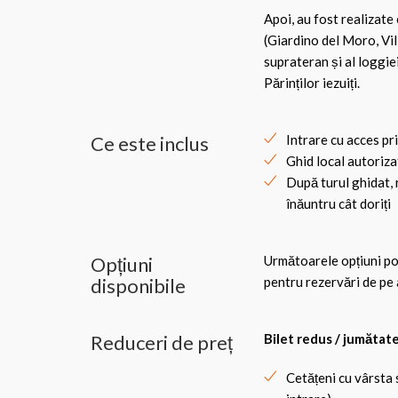
Apoi, au fost realizate
(Giardino del Moro, Vil
suprateran și al loggie
Părinților iezuiți.
Ce este inclus
Intrare cu acces pr
Ghid local autorizat
După turul ghidat,
înăuntru cât doriți
Opțiuni
Următoarele opțiuni pot 
disponibile
pentru rezervări de pe 
Reduceri de preț
Bilet redus / jumătate
Cetățeni cu vârsta 