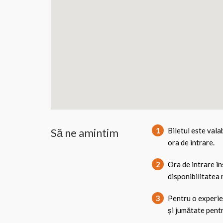
Să ne amintim
1
Biletul este vala
ora de intrare.
2
Ora de intrare în
disponibilitatea 
3
Pentru o experie
și jumătate pentr