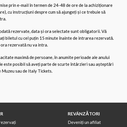
rimise prin e-mail în termen de 24-48 de ore de la achiziționare
are), cu instrucțiuni despre cum să ajungeți și ce trebuie să
tra.
dată rezervate, data și ora selectate sunt obligatorii. Vă
ați biletul cu cel puțin 15 minute înainte de intrarea rezervată.
ora rezervată nu va intra.
acitate maximă de persoane, în anumite perioade ale anului
le este posibil să aveți parte de scurte întârzieri sau așteptări
e Muzeu sau de Italy Tickets.
R
REVÂNZĂTORI
rezervați
Deveniți un afiliat