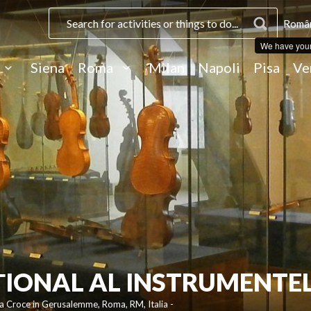
Român
We have you
Siena
Roma
Milan
Napoli
Pisa
Ve
ȚIONAL AL INSTRUMENTE
ta Croce in Gerusalemme, Roma, RM, Italia -