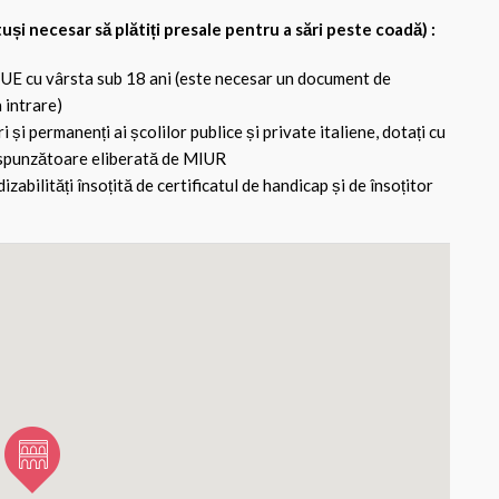
tuși necesar să plătiți presale pentru a sări peste coadă) :
-UE cu vârsta sub 18 ani (este necesar un document de
a intrare)
și permanenți ai școlilor publice și private italiene, dotați cu
spunzătoare eliberată de MIUR
zabilități însoțită de certificatul de handicap și de însoțitor