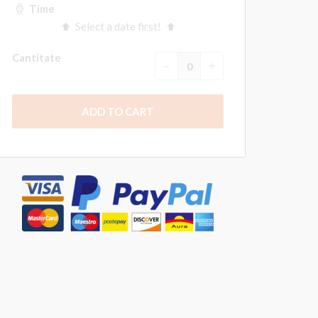
Time
Select a date first!
Cantitate
ADD TO CART