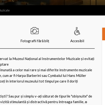
Muzicale
Fotografii fără bliț
Accesibil
zervat la Muzeul Național al Instrumentelor Muzicale și evitați
eptare
 minunată a celor mai rare și mai diferite instrumente muzicale
e, cum ar fi Harpa Barberini sau Cymbalul lui Hans Müller
eți în interiorul muzeului tot timpul pe care îl doriți
tiști? Sau pur și simplu v-ați săturat de tipurile "obișnuite" de
vizită stimulantă și distractivă pentru întreaga familie,
o