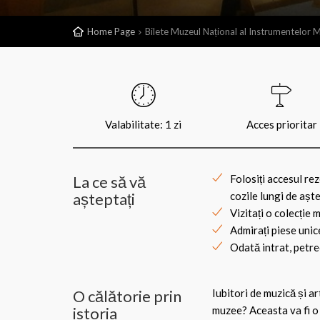
Home Page
Bilete Muzeul Național al Instrumentelor 
Valabilitate: 1 zi
Acces prioritar
La ce să vă
Folosiți accesul re
așteptați
cozile lungi de așt
Vizitați o colecție
Admirați piese unic
Odată intrat, petrec
O călătorie prin
Iubitori de muzică și ar
istoria
muzee? Aceasta va fi o 