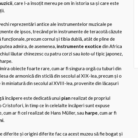
muzicii
, care l-a însoțit mereu pe om în istoria sa și care este
ii.
vechi reprezentări antice ale instrumentelor muzicale pe
agmente de ipsos, trecând prin instrumente de teracotă căzute
 funcționale, precum cornul și tibia dublă, atât de pline de
i putea admira, de asemenea,
instrumente exotice
din Africa
echiul lăutar chinezesc cu patru corzi sau
koto-ul
tipic japonez,
 harpe.
dmira obiecte foarte rare, cum ar fi singura orgă cu tuburi din
iesa de armonică din sticlă din secolul al XIX-lea, precum și o
 în miniatură din secolul al XVIII-lea, provenite din lăcașuri
ă încăpere este dedicată unui
pian
realizat de propriul
Cristofori, în timp ce în celelalte încăperi sunt expuse
e, cum ar fi cel realizat de Hans Müller, sau
harpe
, cum ar fi
ni
.
e diferite și origini diferite fac ca acest muzeu să fie bogat și