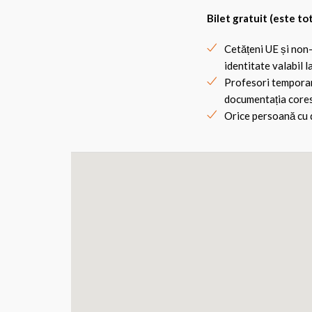
Bilet gratuit (este to
Cetățeni UE și non
identitate valabil l
Profesori temporari 
documentația core
Orice persoană cu di