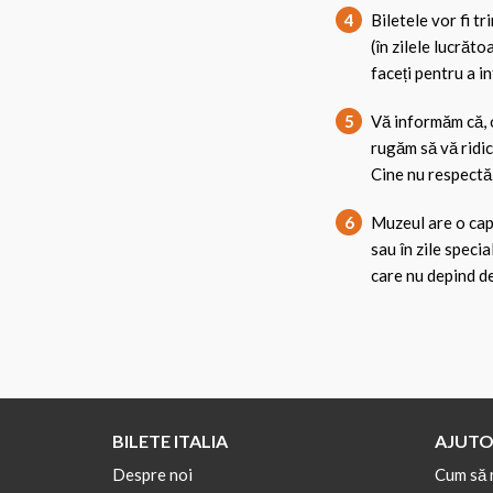
4
Biletele vor fi t
(în zilele lucrăto
faceți pentru a in
5
Vă informăm că, o
rugăm să vă ridic
Cine nu respectă 
6
Muzeul are o cap
sau în zile specia
care nu depind d
BILETE ITALIA
AJUTO
Despre noi
Cum să 