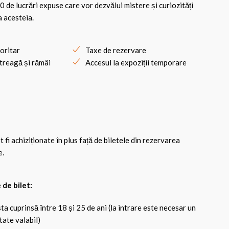
0 de lucrări expuse care vor dezvălui mistere și curiozități
a acesteia.
ioritar
Taxe de rezervare
treagă și rămâi
Accesul la expoziții temporare
fi achiziționate în plus față de biletele din rezervarea
e.
 de bilet:
ta cuprinsă între 18 și 25 de ani (la intrare este necesar un
ate valabil)