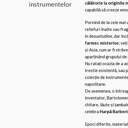
instrumentelor
călătorie la originile 
capabilă să creeze emoț
Pornind de la cele mai 
reliefuri înalte sau fr
în desuetudine, dar încă
farmec misterios
; veț
și Asia, cum ar fi străv
aparținând grupului de
Nu ratați ocazia de a a
trestie existentă, sau p
colecție de instrumente
napolitane.
De asemenea, o întreag
inventator, Bartolomeo 
chitare, lăute și țambal
celebra
Harpă Barberi
Epoci diferite, material