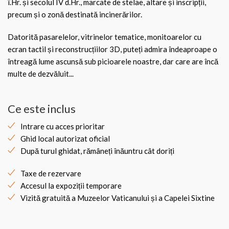
î.Hr. și secolul IV d.Hr., marcate de stelae, altare și inscripții,
precum și o zonă destinată incinerărilor.
Datorită pasarelelor, vitrinelor tematice, monitoarelor cu
ecran tactil și reconstrucțiilor 3D, puteți admira îndeaproape o
întreagă lume ascunsă sub picioarele noastre, dar care are încă
multe de dezvăluit...
Ce este inclus
Intrare cu acces prioritar
Ghid local autorizat oficial
După turul ghidat, rămâneți înăuntru cât doriți
Taxe de rezervare
Accesul la expoziții temporare
Vizită gratuită a Muzeelor Vaticanului și a Capelei Sixtine