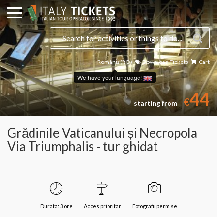
Română (RO)
Download Tickets
Cart
We have your language!
44
€
starting from
Grădinile Vaticanului și Necropola
Via Triumphalis - tur ghidat
Durata: 3 ore
Acces prioritar
Fotografii permise