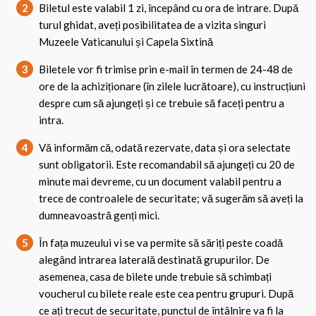
2
Biletul este valabil 1 zi, începând cu ora de intrare. După
turul ghidat, aveți posibilitatea de a vizita singuri
Muzeele Vaticanului și Capela Sixtină
3
Biletele vor fi trimise prin e-mail în termen de 24-48 de
ore de la achiziționare (în zilele lucrătoare), cu instrucțiuni
despre cum să ajungeți și ce trebuie să faceți pentru a
intra.
4
Vă informăm că, odată rezervate, data și ora selectate
sunt obligatorii. Este recomandabil să ajungeți cu 20 de
minute mai devreme, cu un document valabil pentru a
trece de controalele de securitate; vă sugerăm să aveți la
dumneavoastră genți mici.
5
În fața muzeului vi se va permite să săriți peste coadă
alegând intrarea laterală destinată grupurilor. De
asemenea, casa de bilete unde trebuie să schimbați
voucherul cu bilete reale este cea pentru grupuri. După
ce ați trecut de securitate, punctul de întâlnire va fi la