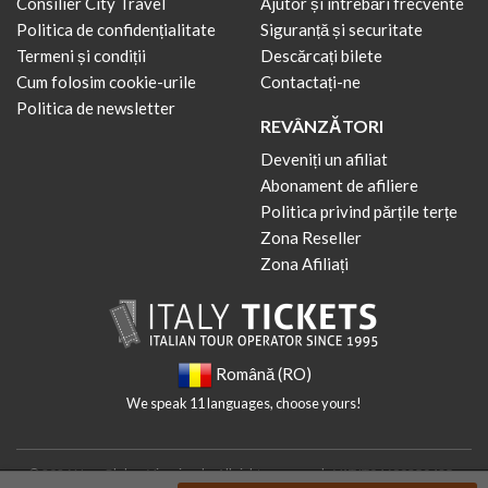
Consilier City Travel
Ajutor și întrebări frecvente
Politica de confidențialitate
Siguranță și securitate
Termeni și condiții
Descărcați bilete
Cum folosim cookie-urile
Contactați-ne
Politica de newsletter
REVÂNZĂTORI
Deveniți un afiliat
Abonament de afiliere
Politica privind părțile terțe
Zona Reseller
Zona Afiliați
Română (RO)
We speak 11 languages, choose yours!
© 2026 New Globus Viaggi s.r.l. - All rights reserved - VAT IT04690350485 -