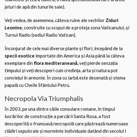
jeturi de apă din tunurile sale).
Veți vedea, de asemenea, câteva ruine ale vechilor
Ziduri
Leonine
, construite cu scopul de a proteja zona Vaticanului, și
Turnul Radio (sediul Radio Vatican).
Înconjurat de cele mai diverse plante și flori, începând de la
specii exotice
importate din America și Asia până la câteva
exemplare din
flora mediteraneană
, veți pierde senzația
timpului și veți descoperi cum credința, arta și natura pot
conviețui în armonie. În zona cu iarbă este desenată și stema
papală cu Cheile Sfântului Petru.
Necropola Via Triumphalis
În 2003, pe una dintre căile consulare romane, în timpul
lucrărilor de construcție a parcării Santa Rosa, a fost
descoperită o frumoasă necropolă care păstrează numeroase
clădiri sepulcrale și morminte individuale datând din secolul I