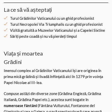
La ce să vă așteptați
Turul Grădinilor Vaticanului cu un ghid profesionist
Turul Necropolei Via Triumphalis cu un ghid profesionist
Vizită gratuită a Muzeelor Vaticanului și a Capelei Sixtine
Săriți peste coadă și nu vă pierdeți timpul
Viața și moartea
Grădini
Imensul complex al Grădinilor Vaticanului își are originea în
prima mică grădină și livadă înființată aici în 1279 prin voința
Papei Nicolae al III-lea.
Compuse astăzi din diverse zone (Grădina Engleză, Grădina
Italiană, Grădina Papei etc.), acestea sunt bogate în
numeroase fântâni
(Fântâna Vulturului, Fontanone del
Gianicolo și cea a Galera, o navă spectaculoasă care aruncă