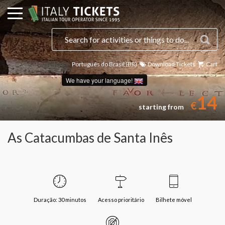
Português do Brasil (BR)
Download Tickets
Cart
We have your language!
14
€
starting from
As Catacumbas de Santa Inês
Duração: 30 minutos
Acesso prioritário
Bilhete móvel