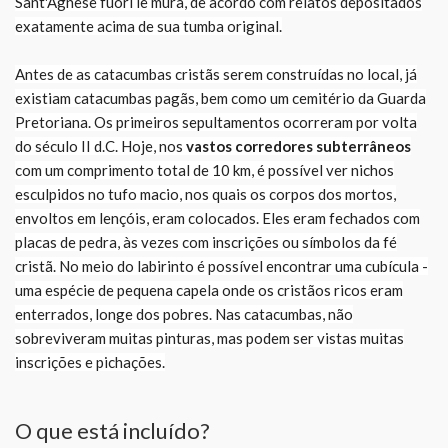
Sant'Agnese fuori le mura, de acordo com relatos depositados
exatamente acima de sua tumba original.
Antes de as catacumbas cristãs serem construídas no local, já
existiam catacumbas pagãs, bem como um cemitério da Guarda
Pretoriana. Os primeiros sepultamentos ocorreram por volta
do século II d.C. Hoje, nos
vastos corredores subterrâneos
com um comprimento total de 10 km, é possível ver nichos
esculpidos no tufo macio, nos quais os corpos dos mortos,
envoltos em lençóis, eram colocados. Eles eram fechados com
placas de pedra, às vezes com inscrições ou símbolos da fé
cristã. No meio do labirinto é possível encontrar uma cubícula -
uma espécie de pequena capela onde os cristãos ricos eram
enterrados, longe dos pobres. Nas catacumbas, não
sobreviveram muitas pinturas, mas podem ser vistas muitas
inscrições e pichações.
O que está incluído?