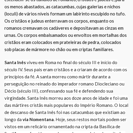
os menos abastados, as catacumbas, cujas galerias e nichos
(loculi) de vários níveis formam um labirinto esculpido no tufo.
Os cristãos e judeus enterravam os corpos, enquanto os
romanos cremavam os cadáveres e depositavam as cinzas em
urnas. Os corpos embalsamados ou envoltos em mortalhas dos
cristãos eram colocados em prateleiras de pedra, colocados
sob placas de mármore no chão ou em criptas familiares.
Santa Inês
viveu em Roma no final do século III e início do
século IV. Seus pais eram cristãos e a criaram de acordo com os
princípios da fé. A santa morreu como mártir durante a
perseguição no reinado do imperador romano Diocleciano ou
Décio (século III), confessando sua fé e defendendo sua
virgindade. Santa Inês morreu aos doze anos de idade e foi uma
das mártires cristãs mais populares do Império Romano. O local
de descanso de Santa Inês foi nas catacumbas que existiam ao
longo da
via Nomentana
. Hoje, seus restos mortais podem ser
vistos em um relicário ornamentado na cripta da Basílica de